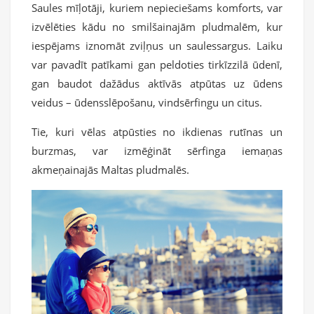
Saules mīļotāji, kuriem nepieciešams komforts, var
izvēlēties kādu no smilšainajām pludmalēm, kur
iespējams iznomāt zviļņus un saulessargus. Laiku
var pavadīt patīkami gan peldoties tirkīzzilā ūdenī,
gan baudot dažādus aktīvās atpūtas uz ūdens
veidus – ūdensslēpošanu, vindsērfingu un citus.
Tie, kuri vēlas atpūsties no ikdienas rutīnas un
burzmas, var izmēģināt sērfinga iemaņas
akmeņainajās Maltas pludmalēs.