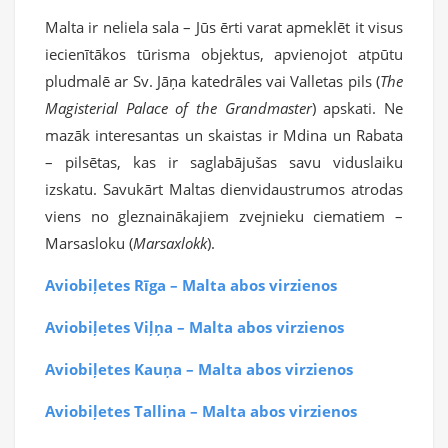
Malta ir neliela sala – Jūs ērti varat apmeklēt it visus
iecienītākos tūrisma objektus, apvienojot atpūtu
pludmalē ar Sv. Jāņa katedrāles vai Valletas pils (
The
Magisterial Palace of the Grandmaster
) apskati. Ne
mazāk interesantas un skaistas ir Mdina un Rabata
– pilsētas, kas ir saglabājušas savu viduslaiku
izskatu. Savukārt Maltas dienvidaustrumos atrodas
viens no gleznainākajiem zvejnieku ciematiem –
Marsasloku (
Marsaxlokk
).
Aviobiļetes Rīga – Malta abos virzienos
Aviobiļetes Viļņa – Malta abos virzienos
Aviobiļetes Kauņa – Malta abos virzienos
Aviobiļetes Tallina – Malta abos virzienos