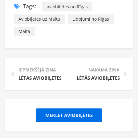
Tags:
aviobiļetes no Rīgas
Aviobiļetes uz Maltu
Lidojumi no Rīgas
Malta
IEPRIEKŠĒJĀ ZIŅA
NĀKAMĀ ZIŅA
LĒTAS AVIOBIĻETES NO TURKISH AIRLINES – AKCIJA
LĒTĀS AVIOBIĻETES UZ VĀ
MEKLĒT AVIOBIĻETES