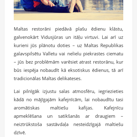
Maltas restorāni piedāvā plašu ēdienu klāstu,
galvenokārt Vidusjūras un itāļu virtuvi. Lai arī uz
kurieni jūs plānotu doties – uz Maltas Republikas
galavspilsētu Valletu vai nelielu piekrastes ciematu
– jūs bez problēmām varēsiet atrast restorānu, kur
būs iespēja nobaudīt kā eksotiskus ēdienus, tā arī
tradicionālas Maltas delikateses.
Lai pilnīgāk izjustu salas atmosfēru, iegriezieties
kādā no mājīgajām kafejnīcām, lai nobaudītu tasi
aromātiskas maltiešu kafijas. Kafejnīcu
apmeklēšana un satikšanās ar draugiem –
neiztrūkstoša sastāvdaļa nesteidzīgajā maltiešu
dzīvē.