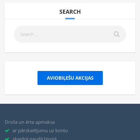
SEARCH
AVIOBIĻEŠU AKCIJAS
Droša un ērta apmaksa
ar pārskaitījumu uz kontu
skaidrā naudā birojā