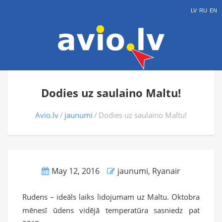
LV
RU
EN
Dodies uz saulaino Maltu!
Avio.lv
jaunumi
Dodies uz saulaino Maltu!
May 12, 2016
jaunumi
,
Ryanair
Rudens – ideāls laiks lidojumam uz Maltu. Oktobra
mēnesī ūdens vidējā temperatūra sasniedz pat