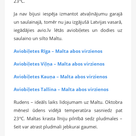
23°C.
Ja nav bijusi iespēja izmantot atvaļinājumu garajā
un saulainajā, tomēr nu jau izgājušā Latvijas vasarā,
iegādājies avio.lv lētās aviobiļetes un dodies uz
saulaino un silto Maltu.
Aviobiļetes Rīga – Malta abos virzienos
Aviobiļetes Viļņa – Malta abos virzienos
Aviobiļetes Kauņa – Malta abos virzienos
Aviobiļetes Tallina – Malta abos virzienos
Rudens – ideāls laiks lidojumam uz Maltu. Oktobra
mēnesī ūdens vidējā temperatūra sasniedz pat
23°C. Maltas krasta līniju pilnībā sedz pludmales –
šeit var atrast pludmali jebkurai gaumei.