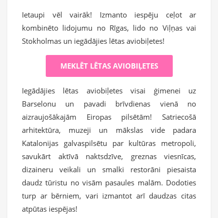
Ietaupi vēl vairāk! Izmanto iespēju ceļot ar
kombinēto lidojumu no Rīgas, lido no Viļņas vai
Stokholmas un iegādājies lētas aviobiļetes!
MEKLĒT LĒTAS AVIOBIĻETES
Iegādājies lētas aviobiļetes visai ģimenei uz
Barselonu un pavadi brīvdienas vienā no
aizraujošākajām Eiropas pilsētām! Satriecošā
arhitektūra, muzeji un mākslas vide padara
Katalonijas galvaspilsētu par kultūras metropoli,
savukārt aktīvā naktsdzīve, greznas viesnīcas,
dizaineru veikali un smalki restorāni piesaista
daudz tūristu no visām pasaules malām. Dodoties
turp ar bērniem, vari izmantot arī daudzas citas
atpūtas iespējas!