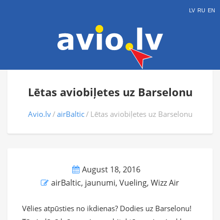
LV
RU
EN
Lētas aviobiļetes uz Barselonu
Avio.lv
airBaltic
Lētas aviobiļetes uz Barselonu
August 18, 2016
airBaltic
,
jaunumi
,
Vueling
,
Wizz Air
Vēlies atpūsties no ikdienas? Dodies uz Barselonu!