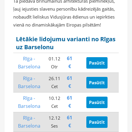
Tā piedāvā brīnumainus arhitektūras pieminekļus,
ļauj iejusties slavenu personību kādreizējās gaitās,
nobaudīt lieliskus Vidusjūras ēdienus un iepirkties
vienā no dinamiskākajām Eiropas pilsētām!
Lētākie lidojumu varianti no Rīgas
uz Barselonu
61
Rīga -
01.12
Pasūtīt
€
Barselona
Otr
61
Rīga -
26.11
Pasūtīt
€
Barselona
Cet
61
Rīga -
10.12
Pasūtīt
€
Barselona
Cet
61
Rīga -
12.12
Pasūtīt
€
Barselona
Ses