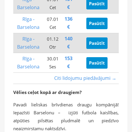
Pasūtīt
€
Barselona
Cet
136
Rīga -
07.01
Pasūtīt
€
Barselona
Cet
140
Rīga -
01.12
Pasūtīt
€
Barselona
Otr
153
Rīga -
30.01
Pasūtīt
€
Barselona
Ses
Citi lidojumu piedāvājumi →
Vēlies ceļot kopā ar draugiem?
Pavadi lieliskas brīvdienas draugu kompānijā!
Iepazīsti Barselonu – izjūti futbola kaislības,
atpūties pilsētas pludmalē un piedzīvo
neaizmirstamu naktsdzīvi.