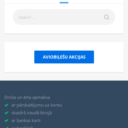
AVIOBIĻEŠU AKCIJAS
Droša un ērta apmaksa
ar pārskaitījumu uz kontu
skaidrā naudā birojā
ar bankas karti