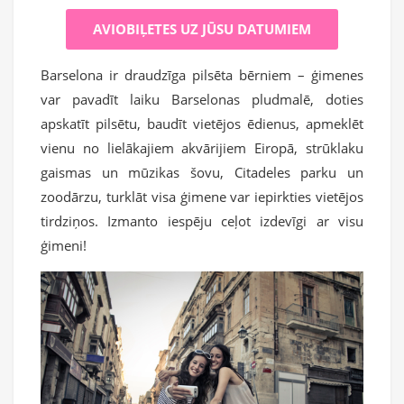
AVIOBIĻETES UZ JŪSU DATUMIEM
Barselona ir draudzīga pilsēta bērniem – ģimenes
var pavadīt laiku Barselonas pludmalē, doties
apskatīt pilsētu, baudīt vietējos ēdienus, apmeklēt
vienu no lielākajiem akvārijiem Eiropā, strūklaku
gaismas un mūzikas šovu, Citadeles parku un
zoodārzu, turklāt visa ģimene var iepirkties vietējos
tirdziņos. Izmanto iespēju ceļot izdevīgi ar visu
ģimeni!