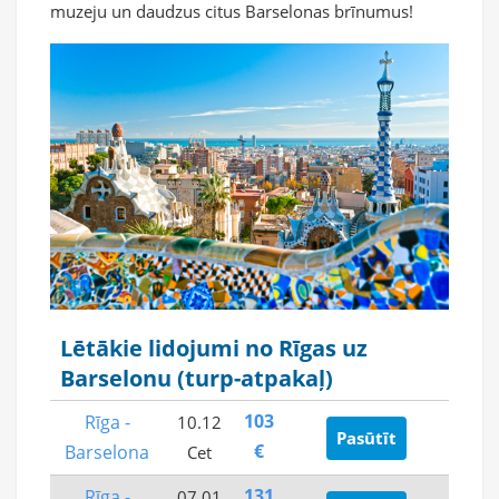
muzeju un daudzus citus Barselonas brīnumus!
Lētākie lidojumi no Rīgas uz
Barselonu (turp-atpakaļ)
103
Rīga -
10.12
Pasūtīt
€
Barselona
Cet
131
Rīga -
07.01