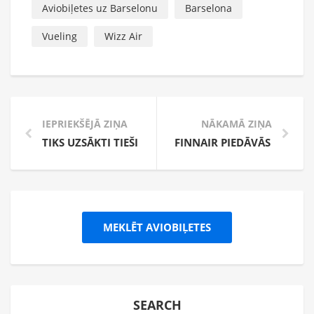
Aviobiļetes uz Barselonu
Barselona
Vueling
Wizz Air
IEPRIEKŠĒJĀ ZIŅA
NĀKAMĀ ZIŅA
TIKS UZSĀKTI TIEŠIE LIDOJUMI NO VIĻŅAS UZ ĻVOVU
FINNAIR PIEDĀVĀS LIDOJU
MEKLĒT AVIOBIĻETES
SEARCH