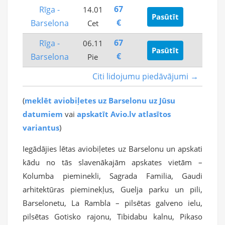
67
Rīga -
14.01
Pasūtīt
€
Barselona
Cet
67
Rīga -
06.11
Pasūtīt
€
Barselona
Pie
Citi lidojumu piedāvājumi →
(
meklēt aviobiļetes uz Barselonu uz Jūsu
datumiem
vai
apskatīt Avio.lv atlasītos
variantus
)
Iegādājies lētas aviobiļetes uz Barselonu un apskati
kādu no tās slavenākajām apskates vietām –
Kolumba pieminekli, Sagrada Familia, Gaudi
arhitektūras pieminekļus, Guelja parku un pili,
Barselonetu, La Rambla – pilsētas galveno ielu,
pilsētas Gotisko rajonu, Tibidabu kalnu, Pikaso