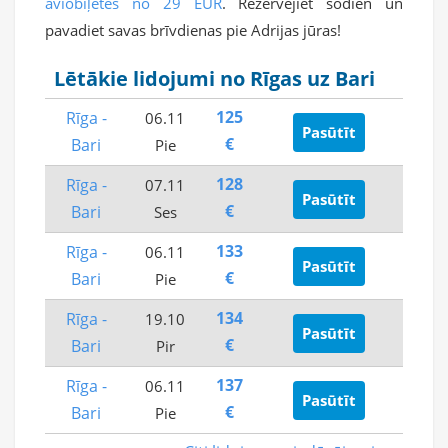
aviobiļetes no 29 EUR
. Rezervējiet šodien un
pavadiet savas brīvdienas pie Adrijas jūras!
Lētākie lidojumi no Rīgas uz Bari
125
Rīga -
06.11
Pasūtīt
€
Bari
Pie
128
Rīga -
07.11
Pasūtīt
€
Bari
Ses
133
Rīga -
06.11
Pasūtīt
€
Bari
Pie
134
Rīga -
19.10
Pasūtīt
€
Bari
Pir
137
Rīga -
06.11
Pasūtīt
€
Bari
Pie