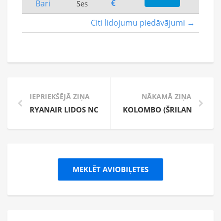
€
Bari
Ses
Citi lidojumu piedāvājumi →
IEPRIEKŠĒJĀ ZIŅA
NĀKAMĀ ZIŅA
RYANAIR LIDOS NO KAUŅAS UZ NEAPOLI
KOLOMBO (ŠRILANKA) – JA
MEKLĒT AVIOBIĻETES