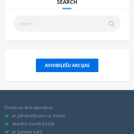
SEARCH
AVIOBIĻEŠU AKCIJAS
Droša un ērta apmaksa
ar pārskaitījumu uz kontu
skaidrā naudā birojā
ar bankas karti