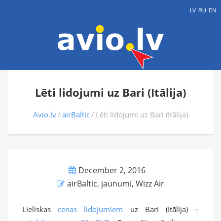
LV
RU
EN
Lēti lidojumi uz Bari (Itālija)
Avio.lv
airBaltic
Lēti lidojumi uz Bari (Itālija)
December 2, 2016
airBaltic
,
jaunumi
,
Wizz Air
Lieliskas
cenas lidojumiem
uz Bari (Itālija) –