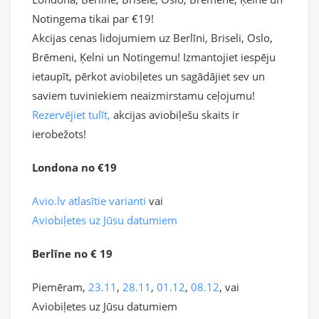
Notingema tikai par €19!
Akcijas cenas lidojumiem uz Berlīni, Briseli, Oslo,
Brēmeni, Ķelni un Notingemu! Izmantojiet iespēju
ietaupīt, pērkot aviobiļetes un sagādājiet sev un
saviem tuviniekiem neaizmirstamu ceļojumu!
Rezervējiet tulīt,
akcijas aviobiļešu skaits ir
ierobežots!
Londona no €19
Avio.lv atlasītie varianti
vai
Aviobiļetes uz Jūsu datumiem
Berlīne no € 19
Piemēram,
23.11
,
28.11
,
01.12
,
08.12
, vai
Aviobiļetes uz Jūsu datumiem