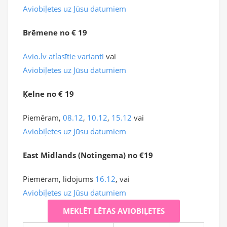
Aviobiļetes uz Jūsu datumiem
Brēmene no € 19
Avio.lv atlasītie varianti
vai
Aviobiļetes uz Jūsu datumiem
Ķelne no € 19
Piemēram,
08.12
,
10.12
,
15.12
vai
Aviobiļetes uz Jūsu datumiem
East Midlands (Notingema) no €19
Piemēram, lidojums
16.12
, vai
Aviobiļetes uz Jūsu datumiem
MEKLĒT LĒTAS AVIOBIĻETES