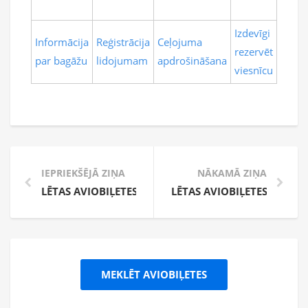
Izdevīgi
Informācija
Reģistrācija
Ceļojuma
rezervēt
par bagāžu
lidojumam
apdrošināšana
viesnīcu
IEPRIEKŠĒJĀ ZIŅA
NĀKAMĀ ZIŅA
LĒTAS AVIOBIĻETES UZ BURGASU – TIEŠIE LIDOJUMI
LĒTAS AVIOBIĻETES NO RĪ
MEKLĒT AVIOBIĻETES