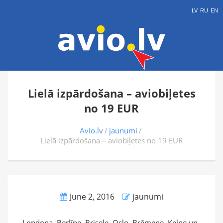
LV
RU
EN
Lielā izpārdošana – aviobiļetes
no 19 EUR
Avio.lv
jaunumi
Lielā izpārdošana – aviobiļetes no 19 EUR
June 2, 2016
jaunumi
Londona, Berlīne, Brisele, Oslo, Brēmene, Ķelne un