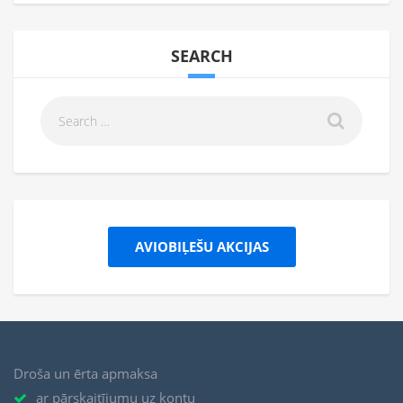
SEARCH
AVIOBIĻEŠU AKCIJAS
Droša un ērta apmaksa
ar pārskaitījumu uz kontu