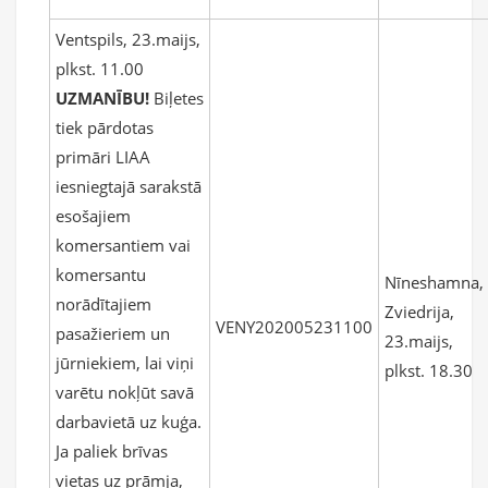
Ventspils, 23.maijs,
plkst. 11.00
UZMANĪBU!
Biļetes
tiek pārdotas
primāri LIAA
iesniegtajā sarakstā
esošajiem
komersantiem vai
komersantu
Nīneshamna,
norādītajiem
Zviedrija,
VENY202005231100
pasažieriem un
23.maijs,
jūrniekiem, lai viņi
plkst. 18.30
varētu nokļūt savā
darbavietā uz kuģa.
Ja paliek brīvas
vietas uz prāmja,