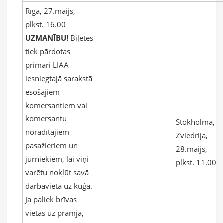
Rīga, 27.maijs,
plkst. 16.00
UZMANĪBU!
Biļetes
tiek pārdotas
primāri LIAA
iesniegtajā sarakstā
esošajiem
komersantiem vai
komersantu
Stokholma,
norādītajiem
Zviedrija,
pasažieriem un
28.maijs,
jūrniekiem, lai viņi
plkst. 11.00
varētu nokļūt savā
darbavietā uz kuģa.
Ja paliek brīvas
vietas uz prāmja,