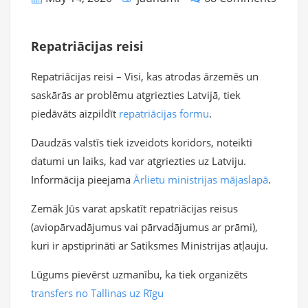
Repatriācijas reisi
Repatriācijas reisi – Visi, kas atrodas ārzemēs un
saskārās ar problēmu atgriezties Latvijā, tiek
piedāvāts aizpildīt
repatriācijas formu
.
Daudzās valstīs tiek izveidots koridors, noteikti
datumi un laiks, kad var atgriezties uz Latviju.
Informācija pieejama
Ārlietu ministrijas mājaslapā
.
Zemāk Jūs varat apskatīt repatriācijas reisus
(aviopārvadājumus vai pārvadājumus ar prāmi),
kuri ir apstiprināti ar Satiksmes Ministrijas atļauju.
Lūgums pievērst uzmanību, ka tiek organizēts
transfers no Tallinas uz Rīgu