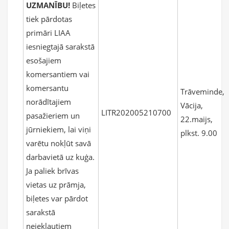
UZMANĪBU!
Biļetes
tiek pārdotas
primāri LIAA
iesniegtajā sarakstā
esošajiem
komersantiem vai
komersantu
Trāveminde,
norādītajiem
Vācija,
LITR202005210700
pasažieriem un
22.maijs,
jūrniekiem, lai viņi
plkst. 9.00
varētu nokļūt savā
darbavietā uz kuģa.
Ja paliek brīvas
vietas uz prāmja,
biļetes var pārdot
sarakstā
neiekļautiem