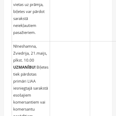
vietas uz prāmja,
biļetes var pārdot
sarakstā
neiekļautiem
pasažieriem.
Nīneshamna,
Zviedrija, 21.maijs,
plkst. 10.00
UZMANĪBU!
Biļetes
tiek pārdotas
primāri LIAA
iesniegtajā sarakstā
esošajiem
komersantiem vai
komersantu