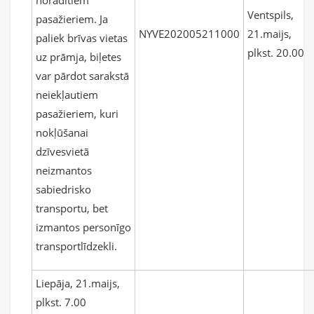
norādītiem
Ventspils,
pasažieriem. Ja
NYVE202005211000
21.maijs,
paliek brīvas vietas
plkst. 20.00
uz prāmja, biļetes
var pārdot sarakstā
neiekļautiem
pasažieriem, kuri
nokļūšanai
dzīvesvietā
neizmantos
sabiedrisko
transportu, bet
izmantos personīgo
transportlīdzekli.
Liepāja, 21.maijs,
plkst. 7.00