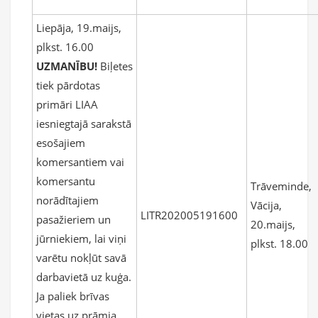
Liepāja, 19.maijs,
plkst. 16.00
UZMANĪBU!
Biļetes
tiek pārdotas
primāri LIAA
iesniegtajā sarakstā
esošajiem
komersantiem vai
komersantu
Trāveminde,
norādītajiem
Vācija,
LITR202005191600
pasažieriem un
20.maijs,
jūrniekiem, lai viņi
plkst. 18.00
varētu nokļūt savā
darbavietā uz kuģa.
Ja paliek brīvas
vietas uz prāmja,