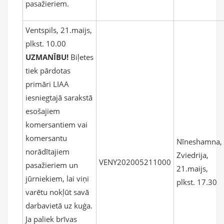
pasažieriem.
Ventspils, 21.maijs,
plkst. 10.00
UZMANĪBU!
Biļetes
tiek pārdotas
primāri LIAA
iesniegtajā sarakstā
esošajiem
komersantiem vai
komersantu
Nīneshamna,
norādītajiem
Zviedrija,
VENY202005211000
pasažieriem un
21.maijs,
jūrniekiem, lai viņi
plkst. 17.30
varētu nokļūt savā
darbavietā uz kuģa.
Ja paliek brīvas