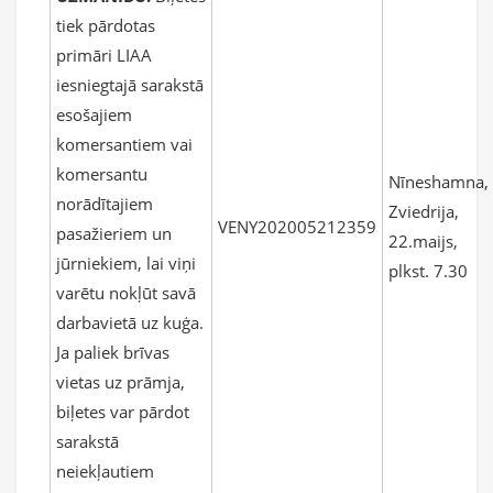
tiek pārdotas
primāri LIAA
iesniegtajā sarakstā
esošajiem
komersantiem vai
komersantu
Nīneshamna,
norādītajiem
Zviedrija,
VENY202005212359
pasažieriem un
22.maijs,
jūrniekiem, lai viņi
plkst. 7.30
varētu nokļūt savā
darbavietā uz kuģa.
Ja paliek brīvas
vietas uz prāmja,
biļetes var pārdot
sarakstā
neiekļautiem