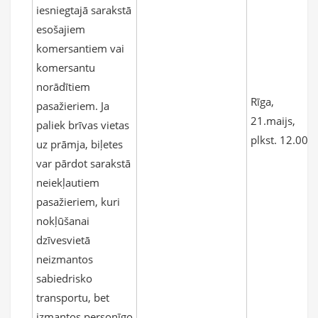
iesniegtajā sarakstā
esošajiem
komersantiem vai
komersantu
norādītiem
Rīga,
pasažieriem. Ja
21.maijs,
paliek brīvas vietas
plkst. 12.00
uz prāmja, biļetes
var pārdot sarakstā
neiekļautiem
pasažieriem, kuri
nokļūšanai
dzīvesvietā
neizmantos
sabiedrisko
transportu, bet
izmantos personīgo