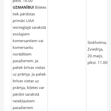
plkst. 16.00
UZMANĪBU!
Biļetes
tiek pārdotas
primāri LIAA
iesniegtajā sarakstā
esošajiem
komersantiem vai
Stokholma,
komersantu
Zviedrija,
norādītiem
20.maijs,
pasažieriem. Ja
plkst. 11.00
paliek brīvas vietas
uz prāmja. Ja paliek
brīvas vietas uz
prāmja, biļetes var
pārdot sarakstā
neiekļautiem
pasažieriem