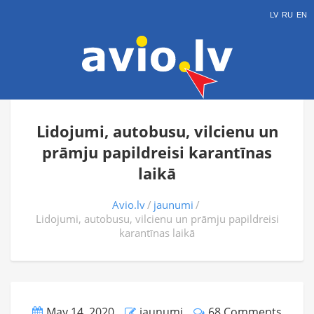
LV
RU
EN
Lidojumi, autobusu, vilcienu un
prāmju papildreisi karantīnas
laikā
Avio.lv
jaunumi
Lidojumi, autobusu, vilcienu un prāmju papildreisi
karantīnas laikā
May 14, 2020
jaunumi
68 Comments