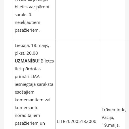
biļetes var pārdot
sarakstā
neiekļautiem
pasažieriem.
Liepāja, 18.maijs,
plkst. 20.00
UZMANĪBU!
Biļetes
tiek pārdotas
primāri LIAA
iesniegtajā sarakstā
esošajiem
komersantiem vai
komersantu
Trāveminde,
norādītajiem
Vācija,
LITR202005182000
pasažieriem un
19.maijs,