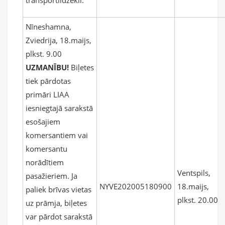
transportlīdzekli.
Nīneshamna,
Zviedrija, 18.maijs,
plkst. 9.00
UZMANĪBU!
Biļetes
tiek pārdotas
primāri LIAA
iesniegtajā sarakstā
esošajiem
komersantiem vai
komersantu
norādītiem
Ventspils,
pasažieriem. Ja
NYVE202005180900
18.maijs,
paliek brīvas vietas
plkst. 20.00
uz prāmja, biļetes
var pārdot sarakstā