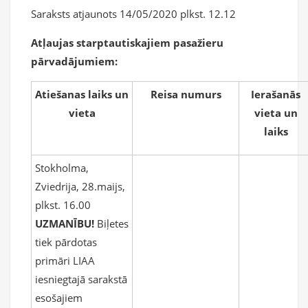
Saraksts atjaunots 14/05/2020 plkst. 12.12
Atļaujas starptautiskajiem pasažieru
pārvadājumiem:
Atiešanas laiks un
Reisa numurs
Ierašanās
vieta
vieta un
laiks
Stokholma,
Zviedrija, 28.maijs,
plkst. 16.00
UZMANĪBU!
Biļetes
tiek pārdotas
primāri LIAA
iesniegtajā sarakstā
esošajiem