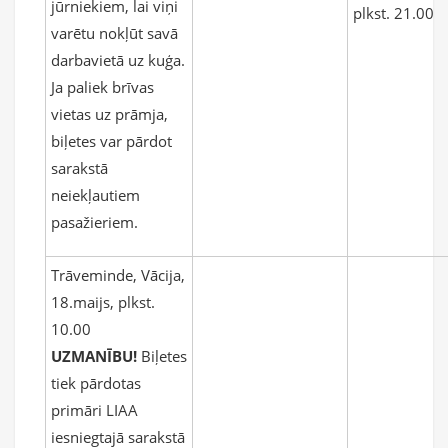
jūrniekiem, lai viņi
plkst. 21.00
varētu nokļūt savā
darbavietā uz kuģa.
Ja paliek brīvas
vietas uz prāmja,
biļetes var pārdot
sarakstā
neiekļautiem
pasažieriem.
Trāveminde, Vācija,
18.maijs, plkst.
10.00
UZMANĪBU!
Biļetes
tiek pārdotas
primāri LIAA
iesniegtajā sarakstā