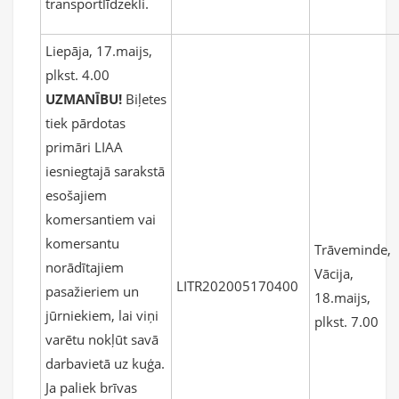
transportlīdzekli.
Liepāja, 17.maijs,
plkst. 4.00
UZMANĪBU!
Biļetes
tiek pārdotas
primāri LIAA
iesniegtajā sarakstā
esošajiem
komersantiem vai
komersantu
Trāveminde,
norādītajiem
Vācija,
LITR202005170400
pasažieriem un
18.maijs,
jūrniekiem, lai viņi
plkst. 7.00
varētu nokļūt savā
darbavietā uz kuģa.
Ja paliek brīvas