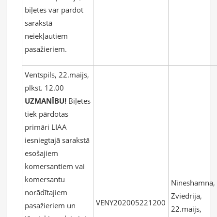
biļetes var pārdot
sarakstā
neiekļautiem
pasažieriem.
Ventspils, 22.maijs,
plkst. 12.00
UZMANĪBU!
Biļetes
tiek pārdotas
primāri LIAA
iesniegtajā sarakstā
esošajiem
komersantiem vai
komersantu
Nīneshamna,
norādītajiem
Zviedrija,
VENY202005221200
pasažieriem un
22.maijs,