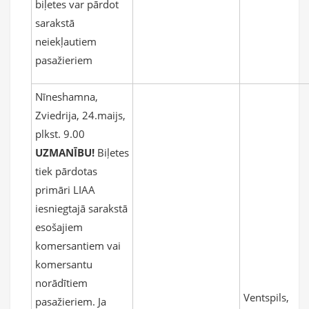
biļetes var pārdot
sarakstā
neiekļautiem
pasažieriem
Nīneshamna,
Zviedrija, 24.maijs,
plkst. 9.00
UZMANĪBU!
Biļetes
tiek pārdotas
primāri LIAA
iesniegtajā sarakstā
esošajiem
komersantiem vai
komersantu
norādītiem
Ventspils,
pasažieriem. Ja