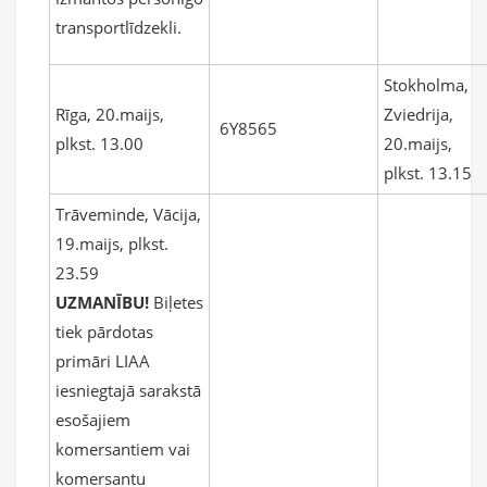
transportlīdzekli.
Stokholma,
Rīga, 20.maijs,
Zviedrija,
6Y8565
plkst. 13.00
20.maijs,
plkst. 13.15
Trāveminde, Vācija,
19.maijs, plkst.
23.59
UZMANĪBU!
Biļetes
tiek pārdotas
primāri LIAA
iesniegtajā sarakstā
esošajiem
komersantiem vai
komersantu