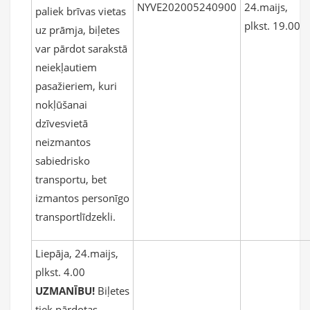
NYVE202005240900
24.maijs,
paliek brīvas vietas
plkst. 19.00
uz prāmja, biļetes
var pārdot sarakstā
neiekļautiem
pasažieriem, kuri
nokļūšanai
dzīvesvietā
neizmantos
sabiedrisko
transportu, bet
izmantos personīgo
transportlīdzekli.
Liepāja, 24.maijs,
plkst. 4.00
UZMANĪBU!
Biļetes
tiek pārdotas