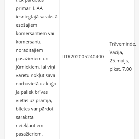
primāri LIAA
iesniegtajā sarakstā
esošajiem
komersantiem vai
komersantu
Trāveminde,
norādītajiem
Vācija,
LITR202005240400
pasažieriem un
25.maijs,
jūrniekiem, lai viņi
plkst. 7.00
varētu nokļūt savā
darbavietā uz kuģa.
Ja paliek brīvas
vietas uz prāmja,
biļetes var pārdot
sarakstā
neiekļautiem
pasažieriem.