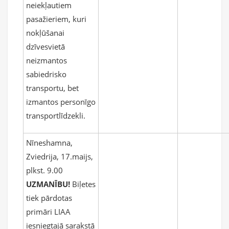
neiekļautiem
pasažieriem, kuri
nokļūšanai
dzīvesvietā
neizmantos
sabiedrisko
transportu, bet
izmantos personīgo
transportlīdzekli.
Nīneshamna,
Zviedrija, 17.maijs,
plkst. 9.00
UZMANĪBU!
Biļetes
tiek pārdotas
primāri LIAA
iesniegtajā sarakstā