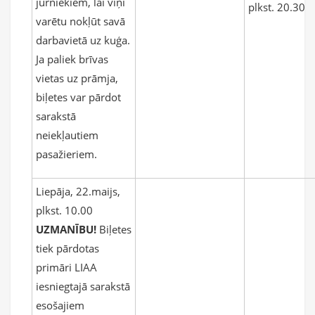
jūrniekiem, lai viņi
plkst. 20.30
varētu nokļūt savā
darbavietā uz kuģa.
Ja paliek brīvas
vietas uz prāmja,
biļetes var pārdot
sarakstā
neiekļautiem
pasažieriem.
Liepāja, 22.maijs,
plkst. 10.00
UZMANĪBU!
Biļetes
tiek pārdotas
primāri LIAA
iesniegtajā sarakstā
esošajiem