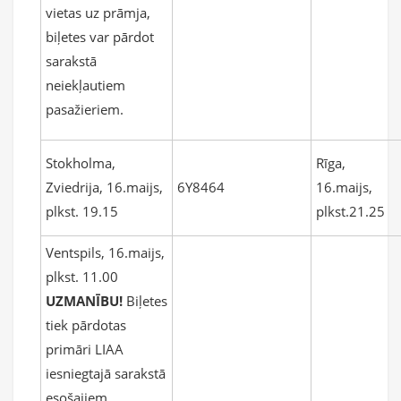
vietas uz prāmja,
biļetes var pārdot
sarakstā
neiekļautiem
pasažieriem.
Stokholma,
Rīga,
Zviedrija, 16.maijs,
6Y8464
16.maijs,
plkst. 19.15
plkst.21.25
Ventspils, 16.maijs,
plkst. 11.00
UZMANĪBU!
Biļetes
tiek pārdotas
primāri LIAA
iesniegtajā sarakstā
esošajiem