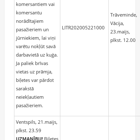
komersantiem vai
komersantu
Trāveminde,
norādītajiem
Vācija,
LITR202005221000
pasažieriem un
23.maijs,
jūrniekiem, lai viņi
plkst. 12.00
varētu nokļūt savā
darbavietā uz kuģa.
Ja paliek brīvas
vietas uz prāmja,
biļetes var pārdot
sarakstā
neiekļautiem
pasažieriem.
Ventspils, 21.maijs,
plkst. 23.59
UZMANĪBU!
Biļetes