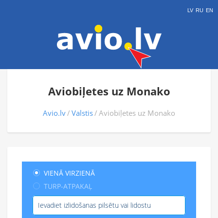
LV
RU
EN
Aviobiļetes uz Monako
Avio.lv
Valstis
Aviobiļetes uz Monako
VIENĀ VIRZIENĀ
TURP-ATPAKAĻ