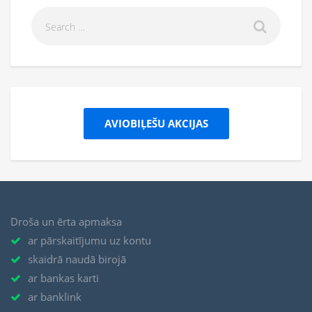
AVIOBIĻEŠU AKCIJAS
Droša un ērta apmaksa
ar pārskaitījumu uz kontu
skaidrā naudā birojā
ar bankas karti
ar banklink