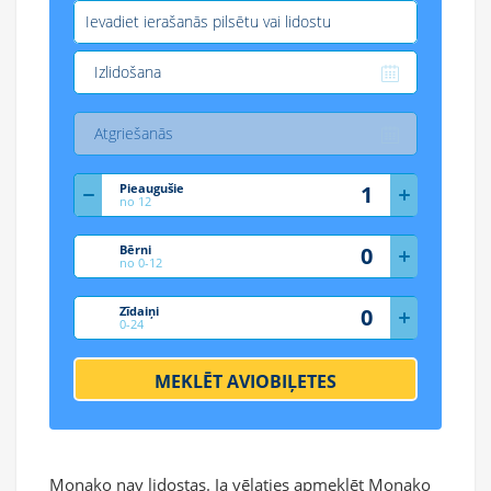
Pieaugušie
no 12
Bērni
no 0-12
Zīdaiņi
0-24
MEKLĒT AVIOBIĻETES
Monako nav lidostas. Ja vēlaties apmeklēt Monako