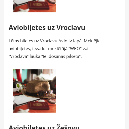
Aviobiļetes uz Vroclavu
Lētas biļetes uz Vroclavu Avio.lv lapā. Meklējiet
aviobiļetes, ievadot meklētājā “WRO” vai
“Vroclava” laukā “Ielidošanas pilsētā”.
Aviobiļetes uz Žešovu