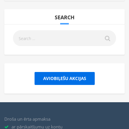
SEARCH
AVIOBIĻEŠU AKCIJAS
Droša un ērta apmaksa
ar pārskaitījumu uz kontu