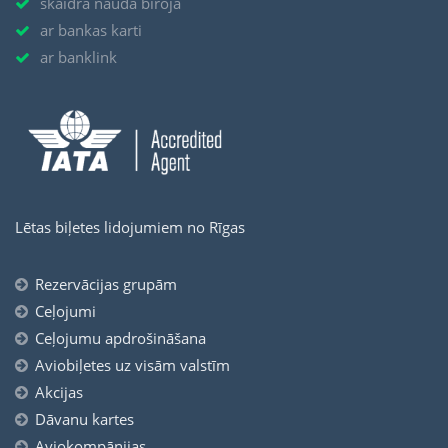
skaidrā naudā birojā
ar bankas karti
ar banklink
Lētas biļetes lidojumiem no Rīgas
Rezervācijas grupām
Ceļojumi
Ceļojumu apdrošināšana
Aviobiļetes uz visām valstīm
Akcijas
Dāvanu kartes
Aviokompānijas