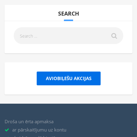
SEARCH
AVIOBIĻEŠU AKCIJAS
Droša un ērta apmaksa
ar pārskaitījumu uz kontu