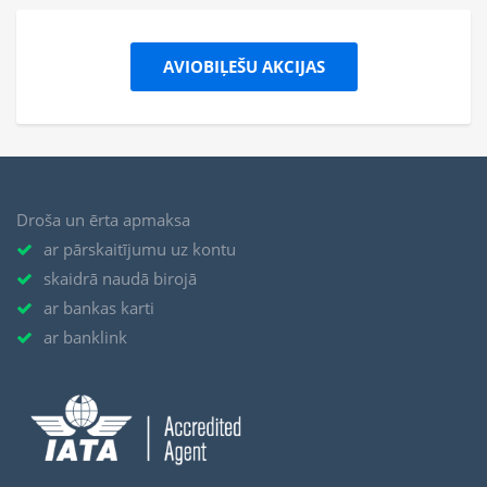
AVIOBIĻEŠU AKCIJAS
Droša un ērta apmaksa
ar pārskaitījumu uz kontu
skaidrā naudā birojā
ar bankas karti
ar banklink