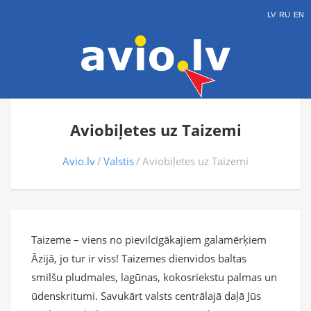
LV
RU
EN
Aviobiļetes uz Taizemi
Avio.lv
Valstis
Aviobiļetes uz Taizemi
Taizeme – viens no pievilcīgākajiem galamērķiem
Āzijā, jo tur ir viss! Taizemes dienvidos baltas
smilšu pludmales, lagūnas, kokosriekstu palmas un
ūdenskritumi. Savukārt valsts centrālajā daļā Jūs