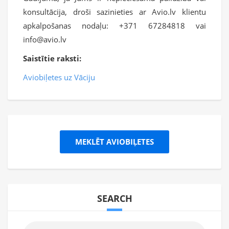
konsultācija, droši sazinieties ar Avio.lv klientu
apkalpošanas nodaļu: +371 67284818 vai
info@avio.lv
Saistītie raksti:
Aviobiļetes uz Vāciju
MEKLĒT AVIOBIĻETES
SEARCH