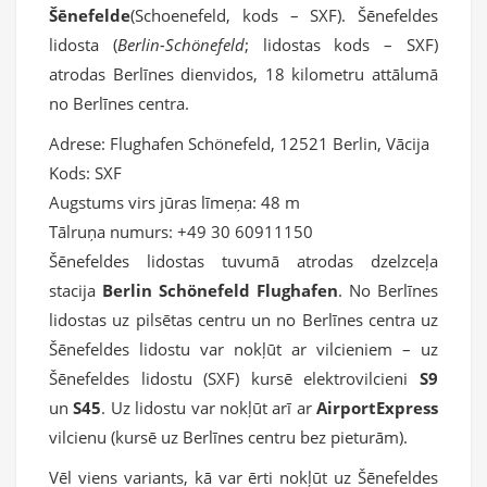
Šēnefelde
(Schoenefeld, kods – SXF). Šēnefeldes
lidosta (
Berlin-Schönefeld
; lidostas kods – SXF)
atrodas Berlīnes dienvidos, 18 kilometru attālumā
no Berlīnes centra.
Adrese:
Flughafen Schönefeld, 12521 Berlin, Vācija
Kods:
SXF
Augstums virs jūras līmeņa:
48 m
Tālruņa numurs:
+49 30 60911150
Šēnefeldes lidostas tuvumā atrodas dzelzceļa
stacija
Berlin Schönefeld Flughafen
. No Berlīnes
lidostas uz pilsētas centru un no Berlīnes centra uz
Šēnefeldes lidostu var nokļūt ar vilcieniem – uz
Šēnefeldes lidostu (SXF) kursē elektrovilcieni
S9
un
S45
. Uz lidostu var nokļūt arī ar
AirportExpress
vilcienu (kursē uz Berlīnes centru bez pieturām).
Vēl viens variants, kā var ērti nokļūt uz Šēnefeldes