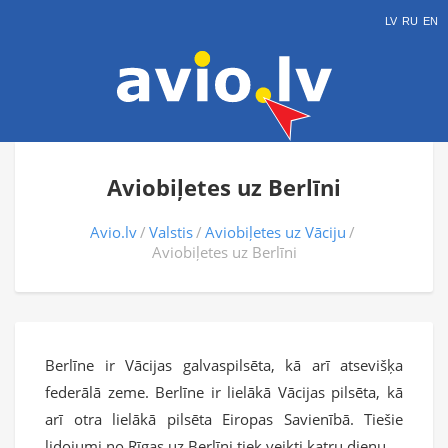
LV
RU
EN
Aviobiļetes uz Berlīni
Avio.lv
Valstis
Aviobiļetes uz Vāciju
Aviobiļetes uz Berlīni
Berlīne ir Vācijas galvaspilsēta, kā arī atsevišķa
federālā zeme. Berlīne ir lielākā Vācijas pilsēta, kā
arī otra lielākā pilsēta Eiropas Savienībā. Tiešie
lidojumi no Rīgas uz Berlīni tiek veikti katru dienu.