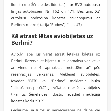
lidostu (no Šēnefeldes lidostas) – ar BVG autobusu
līnijas autobusiem Nr. 162 un 171. Bez tam,
X7
autobusi nodrošina lidostas savienojumu ar
Berlīnes metro (stacija “Rudow”, līnija U7).
Kā atrast lētas aviobiļetes uz
Berlīni?
Avio.lv lapā Jūs varat atrast lētākās biļetes uz
Berlīni. Rezervējiet biļetes tūlīt, apmaksu var veikt
ar vienu no 4 apmaksas metodēm arī pēc
rezervācijas veikšanas. Meklējiet aviobiļetes,
ievadot “BER” vai “Berlīne” meklētāja laukā
“Ielidošanas pilsētā”. Ja vēlaties meklēt aviobiļetes
tikai uz Šēnefeldes lidostu, ievadiet meklētājā
lidostas kodu “SXF”.
Gadījumā, ja Jums ir nepieciešama palīdzība vai