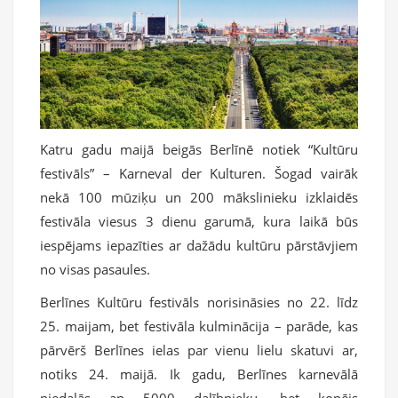
Katru gadu maijā beigās Berlīnē notiek “Kultūru
festivāls” – Karneval der Kulturen. Šogad vairāk
nekā 100 mūziķu un 200 mākslinieku izklaidēs
festivāla viesus 3 dienu garumā, kura laikā būs
iespējams iepazīties ar dažādu kultūru pārstāvjiem
no visas pasaules.
Berlīnes Kultūru festivāls norisināsies no 22. līdz
25. maijam, bet festivāla kulminācija – parāde, kas
pārvērš Berlīnes ielas par vienu lielu skatuvi ar,
notiks 24. maijā. Ik gadu, Berlīnes karnevālā
piedalās ap 5000 dalībnieku, bet kopējs