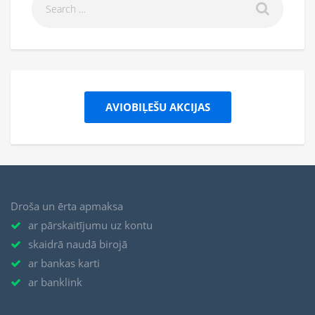
AVIOBIĻEŠU AKCIJAS
Droša un ērta apmaksa
ar pārskaitījumu uz kontu
skaidrā naudā birojā
ar bankas karti
ar banklink