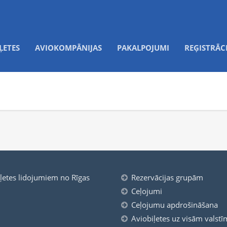
ĻETES
AVIOKOMPĀNIJAS
PAKALPOJUMI
REĢISTRĀC
iļetes lidojumiem no Rīgas
Rezervācijas grupām
Ceļojumi
Ceļojumu apdrošināšana
Aviobiļetes uz visām valstī