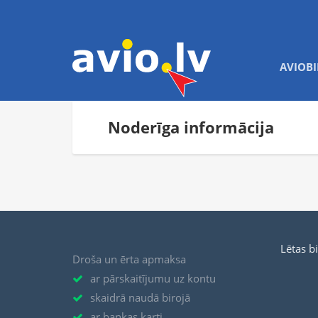
AVIOBI
Noderīga informācija
Lētas b
Droša un ērta apmaksa
ar pārskaitījumu uz kontu
skaidrā naudā birojā
ar bankas karti