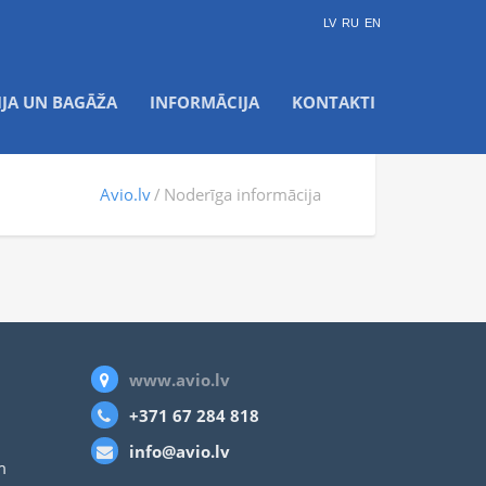
LV
RU
EN
IJA UN BAGĀŽA
INFORMĀCIJA
KONTAKTI
Avio.lv
Noderīga informācija
www.avio.lv
+371 67 284 818
info@avio.lv
m