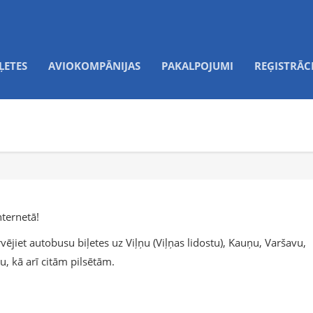
ĻETES
AVIOKOMPĀNIJAS
PAKALPOJUMI
REĢISTRĀC
nternetā!
vējiet autobusu biļetes uz Viļņu (Viļņas lidostu), Kauņu, Varšavu,
nu, kā arī citām pilsētām.