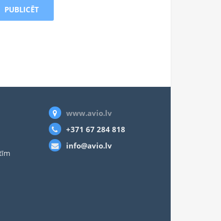
PUBLICĒT
www.avio.lv
+371 67 284 818
info@avio.lv
stīm