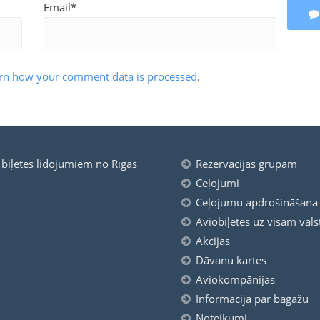
Email*
rn how your comment data is processed
.
 biļetes lidojumiem no Rīgas
Rezervācijas grupām
Ceļojumi
Ceļojumu apdrošināšana
Aviobiļetes uz visām val
Akcijas
Dāvanu kartes
Aviokompānijas
Informācija par bagāžu
Noteikumi