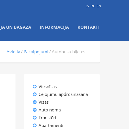
LV
RU
EN
IJA UN BAGĀŽA
INFORMĀCIJA
KONTAKTI
Avio.lv
Pakalpojumi
Autobusu biļetes
Viesnīcas
Ceļojumu apdrošināšana
Vīzas
Auto noma
Transfēri
Apartamenti