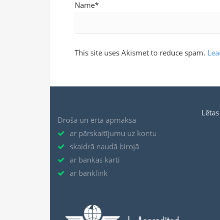
Name*
This site uses Akismet to reduce spam.
Lea
Lētas
Droša un ērta apmaksa
ar pārskaitījumu uz kontu
skaidrā naudā birojā
ar bankas karti
ar banklink