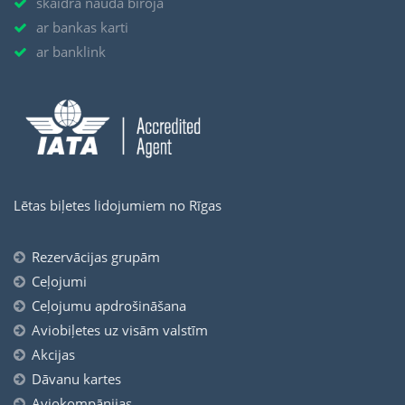
skaidrā naudā birojā
ar bankas karti
ar banklink
Lētas biļetes lidojumiem no Rīgas
Rezervācijas grupām
Ceļojumi
Ceļojumu apdrošināšana
Aviobiļetes uz visām valstīm
Akcijas
Dāvanu kartes
Aviokompānijas