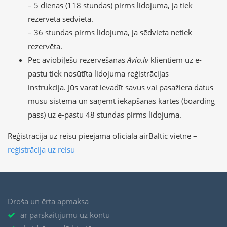
– 5 dienas (118 stundas) pirms lidojuma, ja tiek
rezervēta sēdvieta.
– 36 stundas pirms lidojuma, ja sēdvieta netiek
rezervēta.
Pēc aviobiļešu rezervēšanas
Avio.lv
klientiem uz e-
pastu tiek nosūtīta lidojuma reģistrācijas
instrukcija. Jūs varat ievadīt savus vai pasažiera datus
mūsu sistēmā un saņemt iekāpšanas kartes (boarding
pass) uz e-pastu 48 stundas pirms lidojuma.
Reģistrācija uz reisu pieejama oficiālā airBaltic vietnē –
reģistrācija uz reisu
Droša un ērta apmaksa
ar pārskaitījumu uz kontu