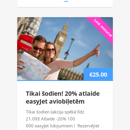
Last minute!
€25.00
Tikai šodien! 20% atlaide
easyJet aviobiļetēm
Tikai šodien (akcija spēkā līdz
21.09)! Atlaide -20% 100
000 easyJet lidojumiem ! Rezervējiet