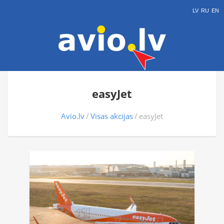
LV
RU
EN
easyJet
Avio.lv
Visas akcijas
easyJet