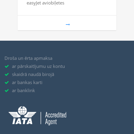
easyJet aviobiļetes
Droša un ērta apmaksa
ar pārskaitījumu uz kontu
skaidrā naudā birojā
ar bankas karti
ar banklink