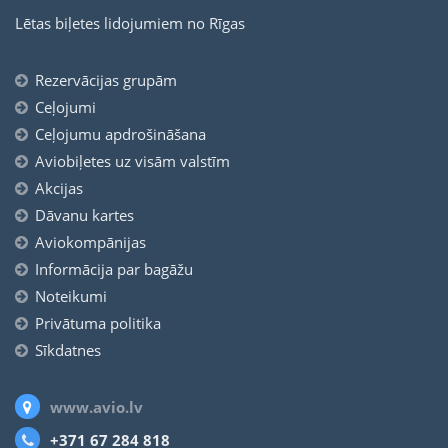
Lētas biļetes lidojumiem no Rīgas
Rezervācijas grupām
Ceļojumi
Ceļojumu apdrošināšana
Aviobiļetes uz visām valstīm
Akcijas
Dāvanu kartes
Aviokompānijas
Informācija par bagāžu
Noteikumi
Privātuma politika
Sīkdatnes
www.avio.lv
+371 67 284 818