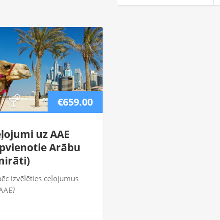
€659.00
ļojumi uz AAE
pvienotie Arābu
irāti)
ēc izvēlēties ceļojumus
AAE?