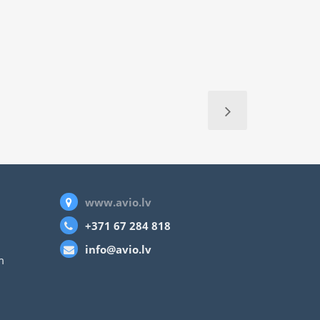
www.avio.lv
+371 67 284 818
info@avio.lv
m