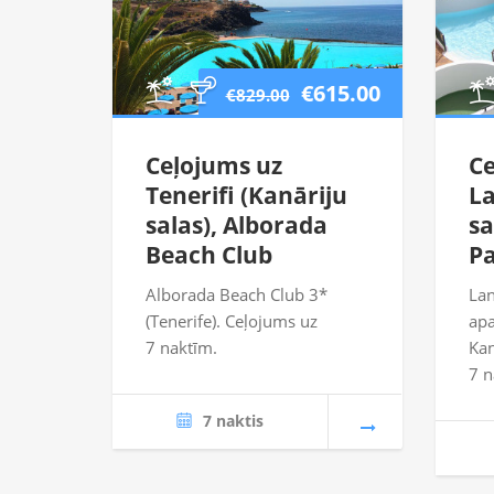
€615.00
€829.00
Ceļojums uz
Ce
Tenerifi (Kanāriju
La
salas), Alborada
sa
Beach Club
Pa
Alborada Beach Club 3*
Lan
(Tenerife). Ceļojums uz
apa
7 naktīm.
Kan
7 n
7 naktis