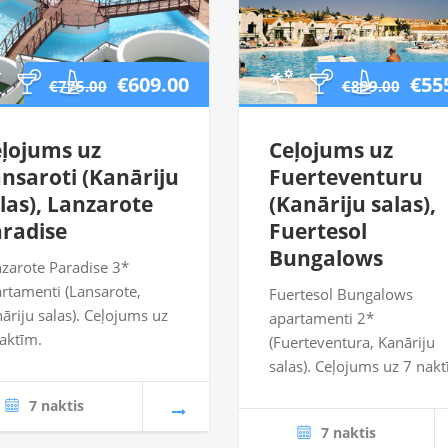
€609.00
€55
€775.00
€899.00
ļojums uz
Ceļojums uz
nsaroti (Kanāriju
Fuerteventuru
las), Lanzarote
(Kanāriju salas),
radise
Fuertesol
Bungalows
zarote Paradise 3*
rtamenti (Lansarote,
Fuertesol Bungalows
āriju salas). Ceļojums uz
apartamenti 2*
aktīm.
(Fuerteventura, Kanāriju
salas). Ceļojums uz 7 nakt
7 naktis
7 naktis