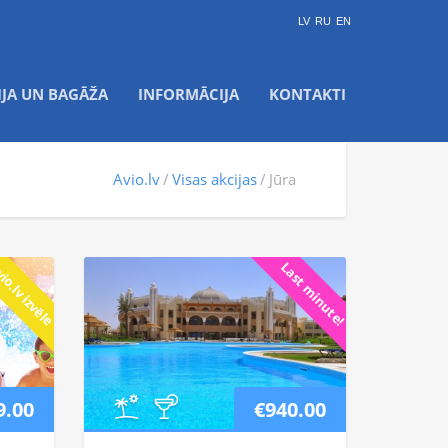
LV
RU
EN
IJA UN BAGĀŽA
INFORMĀCIJA
KONTAKTI
Avio.lv
Visas akcijas
Jūra
io.lv izvēle
Last minute!
9.00
€940.00