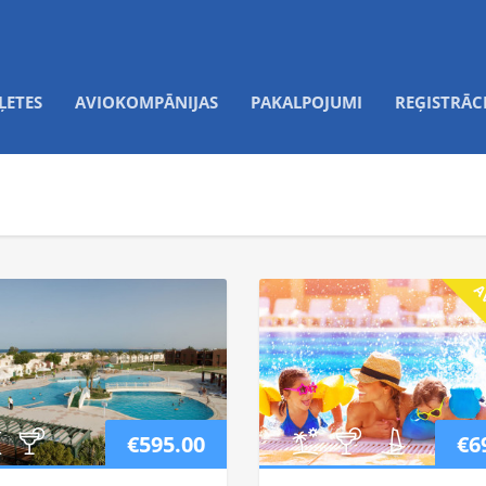
ĻETES
AVIOKOMPĀNIJAS
PAKALPOJUMI
REĢISTRĀC
Av
€595.00
€6