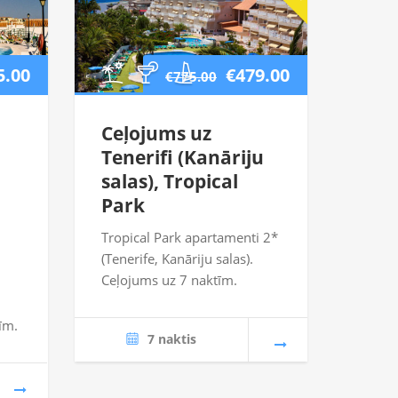
5.00
€479.00
€775.00
Ceļojums uz
Tenerifi (Kanāriju
salas), Tropical
Park
Tropical Park apartamenti 2*
(Tenerife, Kanāriju salas).
Ceļojums uz 7 naktīm.
īm.
7 naktis