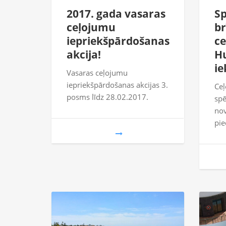
2017. gada vasaras
Sp
ceļojumu
br
iepriekšpārdošanas
c
akcija!
Hu
ie
Vasaras ceļojumu
iepriekšpārdošanas akcijas 3.
Ceļ
posms līdz 28.02.2017.
spē
nov
pi