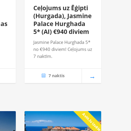
Ceļojums uz Ēģipti
(Hurgada), Jasmine
nas
Palace Hurghada
5* (AI) €940 diviem
Jasmine Palace Hurghada 5*
no €940 diviem! Ceļojums uz
7 naktīm.
7 naktis
Avio.lv izvēle