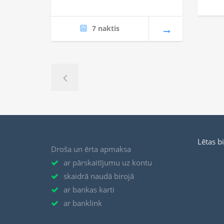
7 naktis
Lētas b
Droša un ērta apmaksa
ar pārskaitījumu uz kontu
skaidrā naudā birojā
ar bankas karti
ar banklink