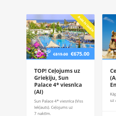
Avio.lv izvēle
€675.00
€819.00
TOP! Ceļojums uz
Ce
Grieķiju, Sun
(A
Palace 4* viesnīca
Em
(AI)
Kāp
uz 
Sun Palace 4* viesnīca (Viss
Iekļauts). Ceļojums uz
7 naktīm.