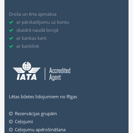
Droša un ērta apmaksa
ar pārskaitījumu uz kontu
skaidrā naudā birojā
ar bankas karti
ar banklink
Lētas biļetes lidojumiem no Rīgas
Rezervācijas grupām
Ceļojumi
Ceļojumu apdrošināšana