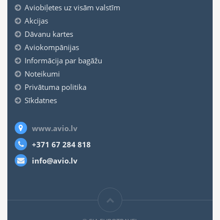
Aviobiļetes uz visām valstīm
Akcijas
Dāvanu kartes
Aviokompānijas
Informācija par bagāžu
Noteikumi
Privātuma politika
Sīkdatnes
www.avio.lv
+371 67 284 818
info@avio.lv