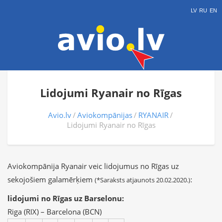
LV
RU
EN
Lidojumi Ryanair no Rīgas
Avio.lv
Aviokompānijas
RYANAIR
Lidojumi Ryanair no Rīgas
Aviokompānija Ryanair veic lidojumus no Rīgas uz
sekojošiem galamērķiem
:
(*Saraksts atjaunots 20.02.2020.)
lidojumi no Rīgas uz Barselonu:
Riga (RIX) – Barcelona (BCN)