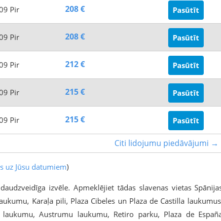
208 €
09 Pir
Pasūtīt
208 €
09 Pir
Pasūtīt
212 €
09 Pir
Pasūtīt
215 €
09 Pir
Pasūtīt
215 €
09 Pir
Pasūtīt
Citi lidojumu piedāvājumi →
es uz Jūsu datumiem
)
daudzveidīga izvēle. Apmeklējiet tādas slavenas vietas Spānija
aukumu, Karaļa pili, Plaza Cibeles un Plaza de Castilla laukumus
l laukumu, Austrumu laukumu, Retiro parku, Plaza de Españ