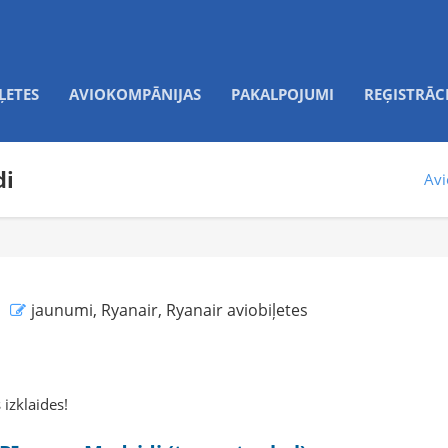
ĻETES
AVIOKOMPĀNIJAS
PAKALPOJUMI
REĢISTRĀC
di
Avi
jaunumi
,
Ryanair
,
Ryanair aviobiļetes
izklaides!