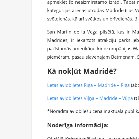
apmeklēt šo neaizmirstamo izrādi. Tāpat ņe
kategorijas arēnas atrodas Madridē (Las Ven
svētdienās, kā arī svētkos un brīvdienās. Bi
San Martin de la Vega pilsētā, kas ir Ma
Madrides, ir iekārtots atrakciju parks j
pazīstamās amerikāņu kinokompānijas Warn
piemēram, pasaulslavenajam Betmenam, 
Kā nokļūt Madridē?
Lētas aviobiļetes Rīga – Madride – Rīga
(abo
Lētas aviobiļetes Viļņa – Madride – Viļņa
(
t
*Norādītā aviobiļešu cena ir aktuāla publikā
Noderīga informācija:
Oficiālā tūrisma mājaslapa – www.madrid.