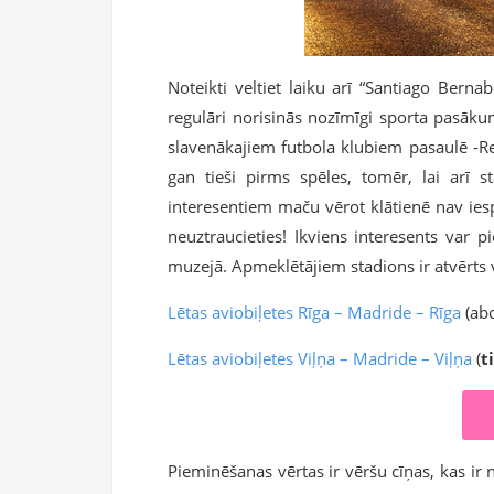
Noteikti veltiet laiku arī “Santiago Berna
regulāri norisinās nozīmīgi sporta pasāk
slavenākajiem futbola klubiem pasaulē -Rea
gan tieši pirms spēles, tomēr, lai arī s
interesentiem maču vērot klātienē nav iesp
neuztraucieties! Ikviens interesents var p
muzejā. Apmeklētājiem stadions ir atvērts 
Lētas aviobiļetes Rīga – Madride – Rīga
(abo
Lētas aviobiļetes Viļņa – Madride – Viļņa
(
t
Pieminēšanas vērtas ir vēršu cīņas, kas ir