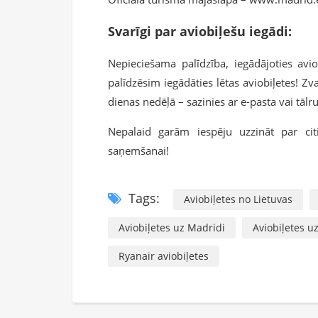
Svarīgi par aviobiļešu iegādi:
Nepieciešama palīdzība, iegādājoties av
palīdzēsim iegādāties lētas aviobiļetes! Z
dienas nedēļā – sazinies ar e-pasta vai tālr
Nepalaid garām iespēju uzzināt par ci
saņemšanai!
Tags:
Aviobiļetes no Lietuvas
Aviobiļetes uz Madridi
Aviobiļetes u
Ryanair aviobiļetes