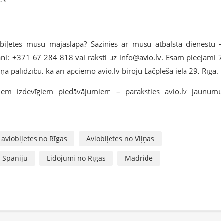
iobiļetes mūsu mājaslapā? Sazinies ar mūsu atbalsta dienestu 
vani: +371 67 284 818 vai raksti uz info@avio.lv. Esam pieejami 
uņa palīdzību, kā arī apciemo avio.lv biroju Lāčplēša ielā 29, Rīgā.
tiem izdevīgiem piedāvājumiem – paraksties avio.lv jaunum
aviobiļetes no Rīgas
Aviobiļetes no Viļņas
z Spāniju
Lidojumi no Rīgas
Madride