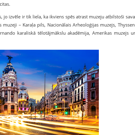
itas.
o izvēle ir tik liela, ka ikviens spēs atrast muzeju atbilstoši sava
muzeji – Karaļa pils, Nacionālais Arheoloģijas muzejs, Thyssen
rnando karaliskā tēlotājmākslu akadēmija, Amerikas muzejs u