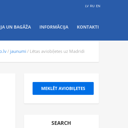
LV
RU
EN
IJA UN BAGĀŽA
INFORMĀCIJA
KONTAKTI
o.lv
jaunumi
Lētas aviobiļetes uz Madridi
MEKLĒT AVIOBIĻETES
SEARCH