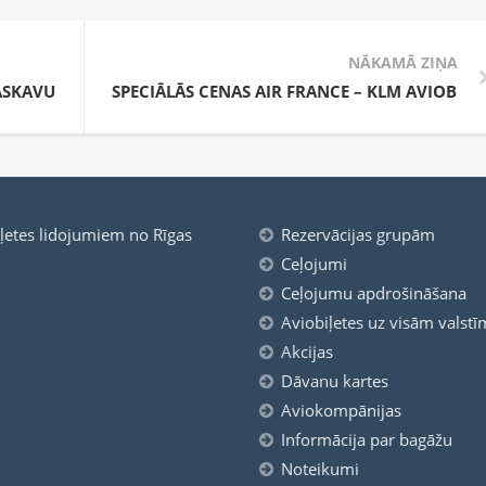
NĀKAMĀ ZIŅA
ASKAVU
SPECIĀLĀS CENAS AIR FRANCE – KLM AVIOBIĻE
iļetes lidojumiem no Rīgas
Rezervācijas grupām
Ceļojumi
Ceļojumu apdrošināšana
Aviobiļetes uz visām valstī
Akcijas
Dāvanu kartes
Aviokompānijas
Informācija par bagāžu
Noteikumi