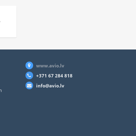
TĒM
www.avio.lv
+371 67 284 818
info@avio.lv
m