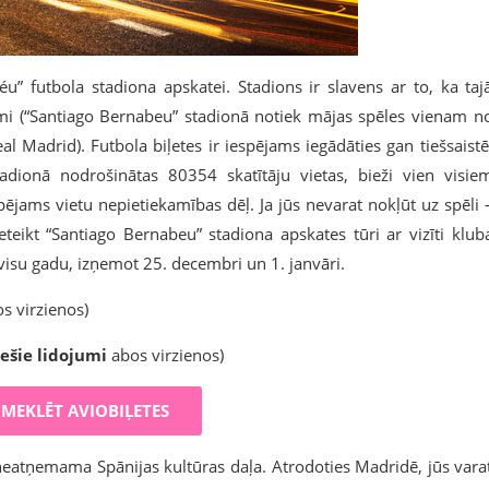
béu” futbola stadiona apskatei. Stadions ir slavens ar to, ka taj
umi (“Santiago Bernabeu” stadionā notiek mājas spēles vienam n
l Madrid). Futbola biļetes ir iespējams iegādāties gan tiešsaistē
tadionā nodrošinātas 80354 skatītāju vietas, bieži vien visie
ējams vietu nepietiekamības dēļ. Ja jūs nevarat nokļūt uz spēli 
ieteikt “Santiago Bernabeu” stadiona apskates tūri ar vizīti klub
visu gadu, izņemot 25. decembri un 1. janvāri.
s virzienos)
iešie lidojumi
abos virzienos)
MEKLĒT AVIOBIĻETES
 neatņemama Spānijas kultūras daļa. Atrodoties Madridē, jūs vara