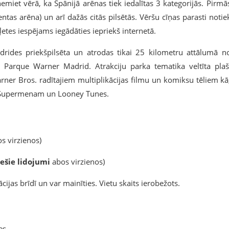
miet vērā, ka Spānijā arēnas tiek iedalītas 3 kategorijās. Pirmā
tas arēna) un arī dažās citās pilsētās. Vēršu cīņas parasti notie
ļetes iespējams iegādāties iepriekš internetā.
drides priekšpilsēta un atrodas tikai 25 kilometru attālumā n
eb Parque Warner Madrid. Atrakciju parka tematika veltīta plaš
er Bros. radītajiem multiplikācijas filmu un komiksu tēliem kā
Supermenam un Looney Tunes.
s virzienos)
iešie lidojumi
abos virzienos)
cijas brīdī un var mainīties. Vietu skaits ierobežots.
es