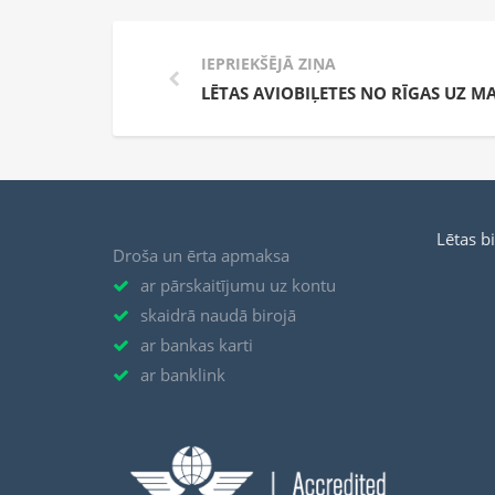
IEPRIEKŠĒJĀ ZIŅA
LĒTAS AVIOBIĻETES NO RĪGAS UZ M
Lētas b
Droša un ērta apmaksa
ar pārskaitījumu uz kontu
skaidrā naudā birojā
ar bankas karti
ar banklink