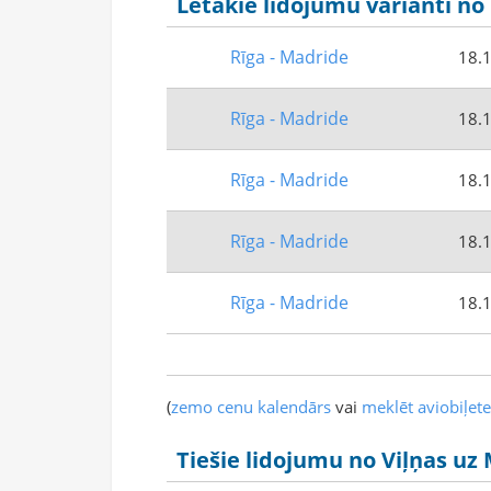
Lētākie lidojumu varianti no
Rīga - Madride
18.1
Rīga - Madride
18.1
Rīga - Madride
18.1
Rīga - Madride
18.1
Rīga - Madride
18.1
(
zemo cenu kalendārs
vai
meklēt aviobiļet
Tiešie lidojumu no Viļņas uz 