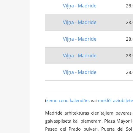
Viļņa - Madride
28.
Viļņa - Madride
28.
Viļņa - Madride
28.
Viļņa - Madride
28.
Viļņa - Madride
28.
(
zemo cenu kalendārs
vai
meklēt aviobiļet
Madridē arhitektūras cienītājiem paveras 
galvaspilsētā kā, piemēram, Plaza Mayor l
Paseo del Prado bulvāri, Puerta del So