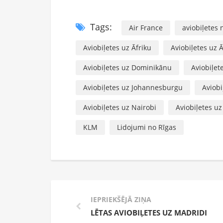
Tags:
Air France
aviobiļetes 
Aviobiļetes uz Āfriku
Aviobiļetes uz Ā
Aviobiļetes uz Dominikānu
Aviobiļet
Aviobiļetes uz Johannesburgu
Aviobi
Aviobiļetes uz Nairobi
Aviobiļetes uz
KLM
Lidojumi no Rīgas
IEPRIEKŠĒJĀ ZIŅA
LĒTAS AVIOBIĻETES UZ MADRIDI