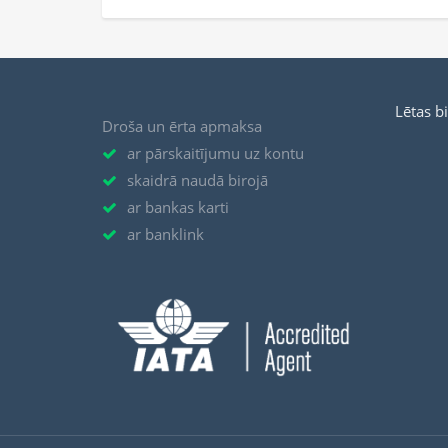
Lētas b
Droša un ērta apmaksa
ar pārskaitījumu uz kontu
skaidrā naudā birojā
ar bankas karti
ar banklink