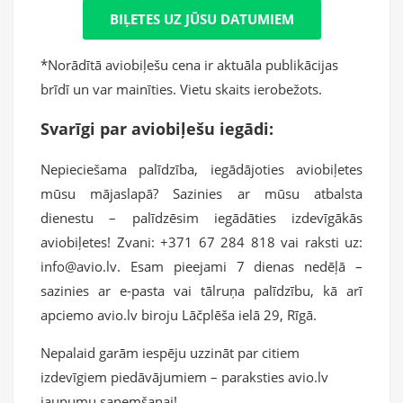
BIĻETES UZ JŪSU DATUMIEM
*Norādītā aviobiļešu cena ir aktuāla publikācijas
brīdī un var mainīties. Vietu skaits ierobežots.
Svarīgi par aviobiļešu iegādi:
Nepieciešama palīdzība, iegādājoties aviobiļetes
mūsu mājaslapā? Sazinies ar mūsu atbalsta
dienestu – palīdzēsim iegādāties izdevīgākās
aviobiļetes! Zvani: +371 67 284 818 vai raksti uz:
info@avio.lv. Esam pieejami 7 dienas nedēļā –
sazinies ar e-pasta vai tālruņa palīdzību, kā arī
apciemo avio.lv biroju Lāčplēša ielā 29, Rīgā.
Nepalaid garām iespēju uzzināt par citiem
izdevīgiem piedāvājumiem – paraksties avio.lv
jaunumu saņemšanai!