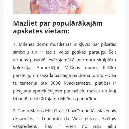
Mazliet par populārākajām
apskates vietām:
1. Milānas doms mūsdienās ir kļuvis par pilsētas
simbolu un ir izcils vēlās gotikas paraugs. Šeit
atrodas pasaulē ievērojamākā marmora skulptūru
kolekcija. Apmeklējot Milānas domu, lielāko
pārsteigumu sagādā pastaiga pa doma jumtu – visa
tā teritorija (ap 8000 kvadrātmetru platībā) ir
pieejama apmeklētājiem par nelielu maksu un ļauj
izbaudīt neatkārtojamo Milānas panorāmu.
2. Santa Maria delle Grazie baznīca un tās slavenais
eksponāts – Leonardo da Vinči glezna “Svētais
vakarēdiens”, kas ir viens no visu laiku