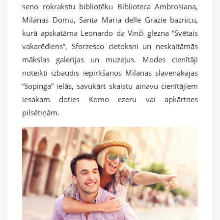
seno rokrakstu bibliotēku Biblioteca Ambrosiana,
Milānas Domu, Santa Maria delle Grazie baznīcu,
kurā apskatāma Leonardo da Vinči glezna “Svētais
vakarēdiens”, Sforzesco cietoksni un neskaitāmās
mākslas galerijas un muzejus. Modes cienītāji
noteikti izbaudīs iepirkšanos Milānas slavenākajās
“šopinga” ielās, savukārt skaistu ainavu cienītājiem
iesakam doties Komo ezeru vai apkārtnes
pilsētiņām.