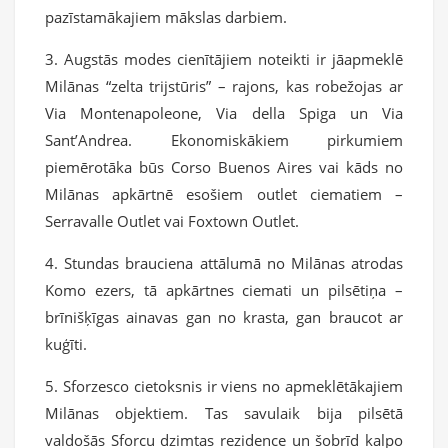
pazīstamākajiem mākslas darbiem.
3. Augstās modes cienītājiem noteikti ir jāapmeklē
Milānas “zelta trijstūris” – rajons, kas robežojas ar
Via Montenapoleone, Via della Spiga un Via
Sant’Andrea. Ekonomiskākiem pirkumiem
piemērotāka būs Corso Buenos Aires vai kāds no
Milānas apkārtnē esošiem outlet ciematiem –
Serravalle Outlet vai Foxtown Outlet.
4. Stundas brauciena attālumā no Milānas atrodas
Komo ezers, tā apkārtnes ciemati un pilsētiņa –
brīnišķīgas ainavas gan no krasta, gan braucot ar
kuģīti.
5. Sforzesco cietoksnis ir viens no apmeklētākajiem
Milānas objektiem. Tas savulaik bija pilsētā
valdošās Sforcu dzimtas rezidence un šobrīd kalpo