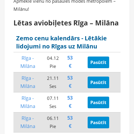
Apmeklē vienu no pasaules modes metropolēm –
Milānu!
Lētas aviobiļetes Rīga – Milāna
Zemo cenu kalendārs - Lētākie
lidojumi no Rīgas uz Milānu
53
Rīga -
04.12
Pasūtīt
€
Milāna
Pie
53
Rīga -
21.11
Pasūtīt
€
Milāna
Ses
53
Rīga -
07.11
Pasūtīt
€
Milāna
Ses
53
Rīga -
06.11
Pasūtīt
€
Milāna
Pie