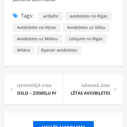
Tags:
airBaltic
aviobiļetes no Rīgas
Aviobiļetes no Viļņas
Aviobiļetes uz Itāliju
Aviobiļetes uz Milānu
Lidojumi no Rīgas
Milāna
Ryanair aviobiļetes
IEPRIEKŠĒJĀ ZIŅA
NĀKAMĀ ZIŅA
OSLO – ZIEMEĻU PASAKA
LĒTAS AVIOBIĻETES UZ IZR