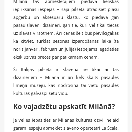
Milāna tās apmeklētājiem piedāvā lieliskas
iepirkšanās iespējas – šajā pilsētā atradīsiet plašu
apģērbu un aksesuāru klāstu, ko piedāvā gan
pasaulslaveni dizaineri, gan tie, kuri vēl tikai tiecas
uz slavas virsotnēm. Arī cenas šeit būs pievilcīgākas
kā citviet, turklāt sezonas izpārdošanas laikā (tā
noris janvārī, februārī un jūlijā) iespējams iegādāties
ekskluzīvas preces par patīkamām cenām.
Šī Itālijas pilsēta ir slavena ne tikai ar tās
dizaineriem – Milānā ir arī liels skaits pasaules
līmeņa muzeju, kas nodrošina tai vietu pasaules
kultūras galvaspilsētu vidū.
Ko vajadzētu apskatīt Milānā?
Ja vēlies iepazīties ar Milānas kultūras dzīvi, nelaid
garām iespēju apmeklēt slaveno operteātri La Scala,