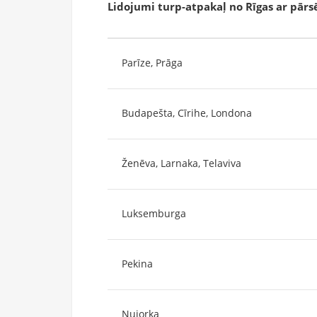
Lidojumi turp-atpakaļ no Rīgas ar pār
Parīze, Prāga
Budapešta, Cīrihe, Londona
Ženēva, Larnaka, Telaviva
Luksemburga
Pekina
Ņujorka