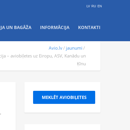
LV
RU
EN
IJA UN BAGĀŽA
INFORMĀCIJA
KONTAKTI
Avio.lv
jaunumi
cija – aviobiļetes uz Eiropu, ASV, Kanādu un
Ķīnu
MEKLĒT AVIOBIĻETES
.