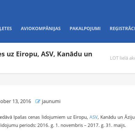
ĻETES
AVIOKOMPĀNIJAS
PAKALPOJUMI
REĢISTRĀC
tes uz Eiropu, ASV, Kanādu un
LOT lielā ak
ober 13, 2016
jaunumi
piedāvā īpašas cenas lidojumiem uz Eiropu,
ASV
, Kanādu un Āziju
 lidojumu periods: 2016. g. 1. novembris – 2017. g. 31. maijs.