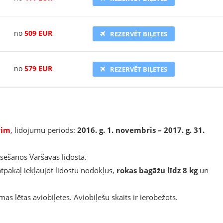
no
509 EUR
REZERVĒT BIĻETES
no
579 EUR
REZERVĒT BIĻETES
rim
, lidojumu periods:
2016. g. 1. novembris – 2017. g. 31.
rsēšanos Varšavas lidostā.
tpakaļ iekļaujot lidostu nodokļus,
rokas bagāžu līdz 8 kg
un
s lētas aviobiļetes. Aviobiļešu skaits ir ierobežots.