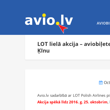
AVIOBI
LOT lielā akcija – aviobiļe
Ķīnu
Oct
Avio.lv sadarbībā ar LOT Polish Airlines 
Akcija spēkā līdz 2016. g. 25. oktobrim
,