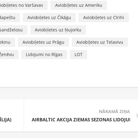
iobiļetes no Varšavas
Aviobiļetes uz Ameriku
udapeštu
Aviobiļetes uz Čikāgu
Aviobiļetes uz Cīrihi
osandželosu
Aviobiļetes uz Ņujorku
Pekinu
Aviobiļetes uz Prāgu
Aviobiļetes uz Telavivu
 Ženēvu
Lidojumi no Rīgas
LOT
NĀKAMĀ ZIŅA
LIJA)
AIRBALTIC AKCIJA ZIEMAS SEZONAS LIDOJUMI