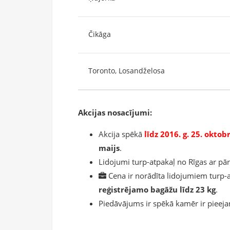
Čikāga
Toronto, Losandželosa
Akcijas nosacījumi:
Akcija spēkā
līdz 2016. g. 25. oktob
maijs
.
Lidojumi turp-atpakaļ no Rīgas ar pā
Cena ir norādīta lidojumiem turp-a
reģistrējamo bagāžu līdz 23 kg
.
Piedāvājums ir spēkā kamēr ir pieejama