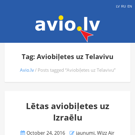
LV
RU
EN
Tag: Aviobiļetes uz Telavivu
Avio.lv
Posts tagged “Aviobiļetes uz Telavivu”
Lētas aviobiļetes uz
Izraēlu
October 24, 2016
jaunumi
,
Wizz Air