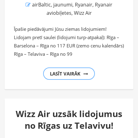
airBaltic
,
jaunumi
,
Ryanair
,
Ryanair
aviobiļetes
,
Wizz Air
Īpašie piedāvājumi Jūsu ziemas lidojumiem!
Lidojam pretī saulei (lidojumi turp-atpakaļ): Rīga –
Barselona – Rīga no 117 EUR (zemo cenu kalendārs)
Rīga – Telaviva – Rīga no 99
LASĪT VAIRĀK
Wizz Air uzsāk lidojumus
no Rīgas uz Telavivu!