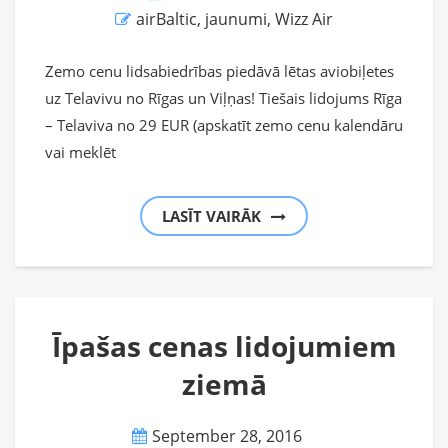
airBaltic
,
jaunumi
,
Wizz Air
Zemo cenu lidsabiedrības piedāvā lētas aviobiļetes
uz Telavivu no Rīgas un Viļņas! Tiešais lidojums Rīga
– Telaviva no 29 EUR (apskatīt zemo cenu kalendāru
vai meklēt
LASĪT VAIRĀK
Īpašas cenas lidojumiem
ziemā
September 28, 2016