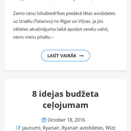
Zemo cenu lidsabiedrības piedāvā lētas aviobiļetes
uz Izraēlu (Telavivu) no Rīgas un Viļņas. Ja Jūs
vēlaties atvaļinājuma laikā apceļot veselu valsti,
nevis vienu pilsētu –
LASĪT VAIRĀK
8 idejas budžeta
ceļojumam
October 18, 2016
jaunumi
,
Ryanair
,
Ryanair aviobiļetes
,
Wizz