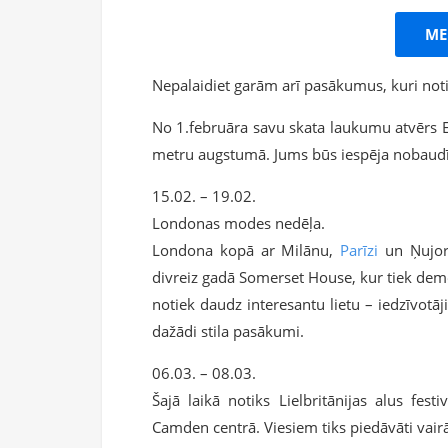
ME
Nepalaidiet garām arī pasākumus, kuri not
No 1.februāra savu skata laukumu atvērs E
metru augstumā. Jums būs iespēja nobaud
15.02. – 19.02.
Londonas modes nedēļa.
Londona kopā ar Milānu,
Parīzi
un Ņujork
divreiz gadā Somerset House, kur tiek demo
notiek daudz interesantu lietu – iedzīvotāj
dažādi stila pasākumi.
06.03. – 08.03.
Šajā laikā notiks Lielbritānijas alus fes
Camden centrā. Viesiem tiks piedāvāti vairāk