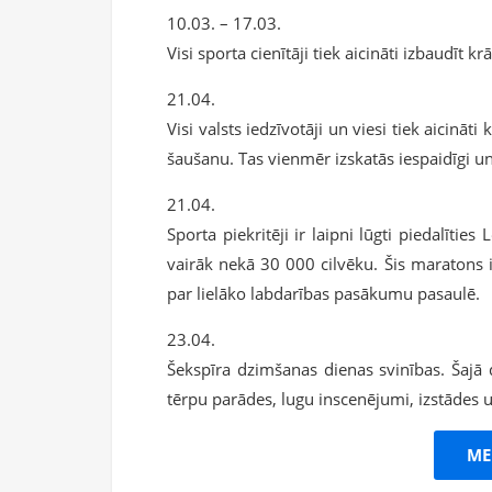
10.03. – 17.03.
Visi sporta cienītāji tiek aicināti izbaudīt
21.04.
Visi valsts iedzīvotāji un viesi tiek aicināt
šaušanu. Tas vienmēr izskatās iespaidīgi un
21.04.
Sporta piekritēji ir laipni lūgti piedalīt
vairāk nekā 30 000 cilvēku. Šis maratons ir
par lielāko labdarības pasākumu pasaulē.
23.04.
Šekspīra dzimšanas dienas svinības. Šajā 
tērpu parādes, lugu inscenējumi, izstādes u
ME