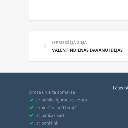
IEPRIEKŠĒJĀ ZIŅA
VALENTĪNDIENAS DĀVANU IDEJAS
Lētas b
Droša un ērta apmaksa
ar pārskaitījumu uz kontu
skaidrā naudā birojā
ar bankas karti
ar banklink