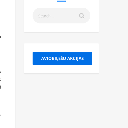
6
AVIOBIĻEŠU AKCIJAS
k
s
i
s