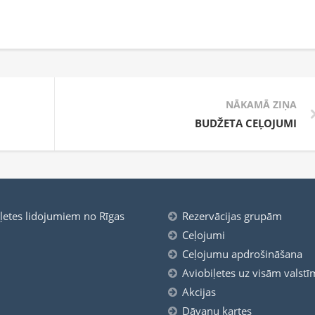
NĀKAMĀ ZIŅA
BUDŽETA CEĻOJUMI
iļetes lidojumiem no Rīgas
Rezervācijas grupām
Ceļojumi
Ceļojumu apdrošināšana
Aviobiļetes uz visām valstī
Akcijas
Dāvanu kartes