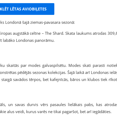
KLĒT LĒTAS AVIOBIĻETES
iks Londonā šajā ziemas-pavasara sezonā:
iropas augstākā celtne – The Shard. Skata laukums atrodas 309,
īt labāko Londonas panorāmu.
u skaitās par modes galvaspilsētu. Modes skati parasti notie
nstrētas pēdējās sezonas kolekcijas. Šajā laikā arī Londonas ielā
i staigā savādos tērpos, bet kafejnīcās, bāros un klubos tiek rīkot
tivāls, un savas durvis vērs pasaules lielākais pabs, kas atroda
ie alus veidi, kurus varēs ne tikai pagaršot, bet arī iegādāties.