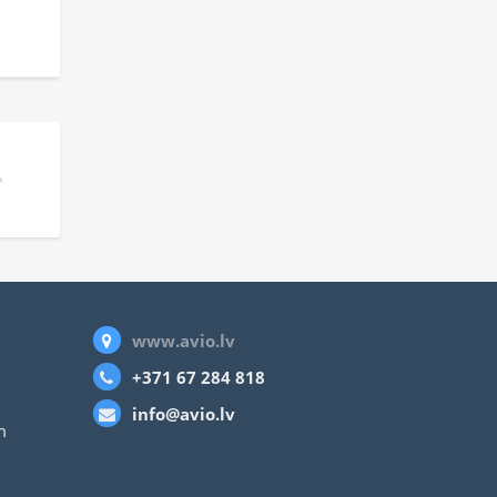
www.avio.lv
+371 67 284 818
info@avio.lv
m