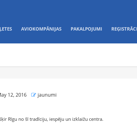
ĻETES
AVIOKOMPĀNIJAS
PAKALPOJUMI
REĢISTRĀC
ay 12, 2016
jaunumi
ir Rīgu no šī tradīciju, iespēju un izklaižu centra.