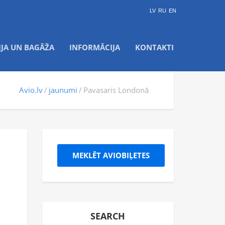
LV
RU
EN
IJA UN BAGĀŽA
INFORMĀCIJA
KONTAKTI
Avio.lv
jaunumi
Pavasaris Londonā
MEKLĒT AVIOBIĻETES
SEARCH