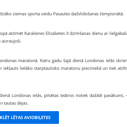
 krāšņāko ziemas sporta veidu Pasaules daiļslidošanas čempionātā.
i kopā atzīmēt Karalienes Elizabetes II dzimšanas dienu ar lielgabal
 aizraujoši.
ies Londonas maratonā. Katru gadu šajā dienā Londonas ielās skrie
 iekļauts lielāko starptautisko maratonu pieciniekā un tiek atzīt
dienā Londonas ielās, pilsētas teātros notiek dažādi pasākumi, 
n tautas dejas.
KLĒT LĒTAS AVIOBIĻETES