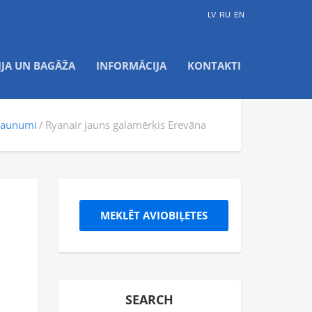
LV
RU
EN
IJA UN BAGĀŽA
INFORMĀCIJA
KONTAKTI
jaunumi
Ryanair jauns galamērķis Erevāna
MEKLĒT AVIOBIĻETES
SEARCH