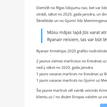
Diemžēl no Rīgas lidojumu nav, bet var l
otrādi, sākot no 2020. gada janvāra, un di
Šēnefeldei un no Gjumri līdz Memmingenai 
Mūsu mājas lapā Jūs varat atr
Ryanair reisiem, tas var būt 
Ryanair Armēnijas 2020 grafiks nodrošinās
2 jaunus ziemas maršrutus no Erevānas uz
ned.), sākot no 2020. gada janvāra
1 jauns vasaras maršruts no Erevānas uz Ber
1 jauns vasaras maršruts no Gjumri uz Me
Šie jaunie maršruti vēl vairāk veicinās Ar
klientu uz / no divām Eiropas valstīm uz v