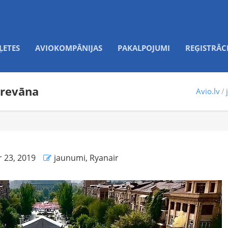
ĻETES
AVIOKOMPĀNIJAS
PAKALPOJUMI
REĢISTRĀC
Erevāna
Avio.lv
 23, 2019
jaunumi
,
Ryanair