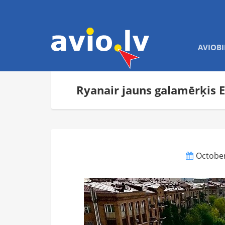
AVIOBI
Ryanair jauns galamērķis 
October