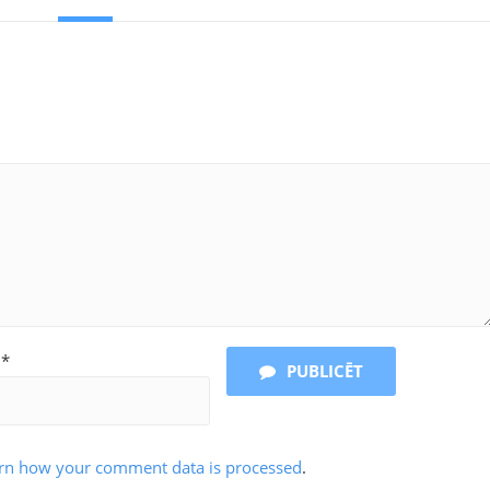
l*
PUBLICĒT
rn how your comment data is processed
.