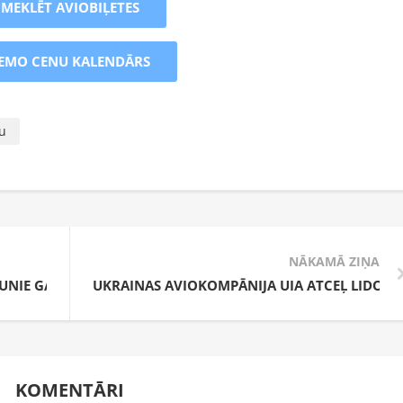
MEKLĒT AVIOBIĻETES
EMO CENU KALENDĀRS
u
NĀKAMĀ ZIŅA
AUNIE GALAMĒRĶI
UKRAINAS AVIOKOMPĀNIJA UIA ATCEĻ LIDOJU
KOMENTĀRI