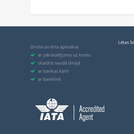
Lētas b
Droša un ērta apmaksa
ar pārskaitījumu uz kontu
skaidrā naudā birojā
ar bankas karti
ar banklink