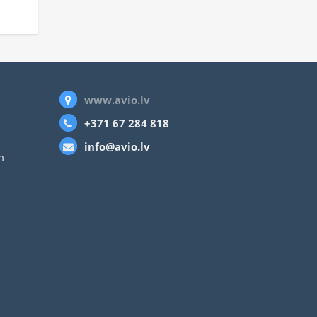
www.avio.lv
+371 67 284 818
info@avio.lv
m