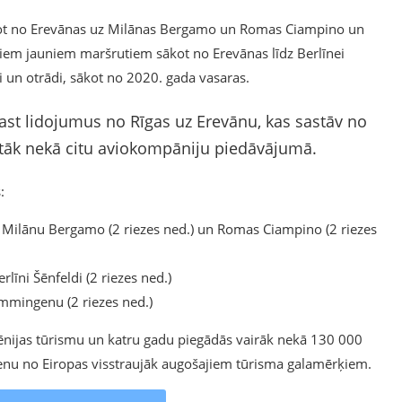
idot no Erevānas uz Milānas Bergamo un Romas Ciampino un
viem jauniem maršrutiem sākot no Erevānas līdz Berlīnei
un otrādi, sākot no 2020. gada vasaras.
ast lidojumus no Rīgas uz Erevānu, kas sastāv no
lētāk nekā citu aviokompāniju piedāvājumā.
:
 Milānu Bergamo (2 riezes ned.) un Romas Ciampino (2 riezes
līni Šēnfeldi (2 riezes ned.)
mmingenu (2 riezes ned.)
mēnijas tūrismu un katru gadu piegādās vairāk nekā 130 000
ienu no Eiropas visstraujāk augošajiem tūrisma galamērķiem.