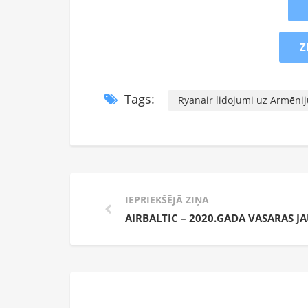
Z
Tags:
Ryanair lidojumi uz Armēnij
IEPRIEKŠĒJĀ ZIŅA
AIRBALTIC – 2020.GADA VASARAS J