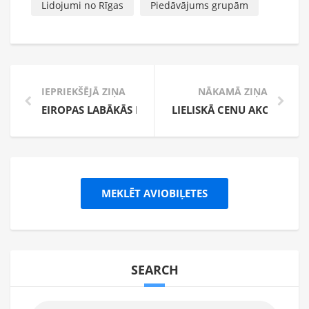
Lidojumi no Rīgas
Piedāvājums grupām
IEPRIEKŠĒJĀ ZIŅA
NĀKAMĀ ZIŅA
EIROPAS LABĀKĀS PLUDMALES
LIELISKĀ CENU AKCIJA LID
MEKLĒT AVIOBIĻETES
SEARCH