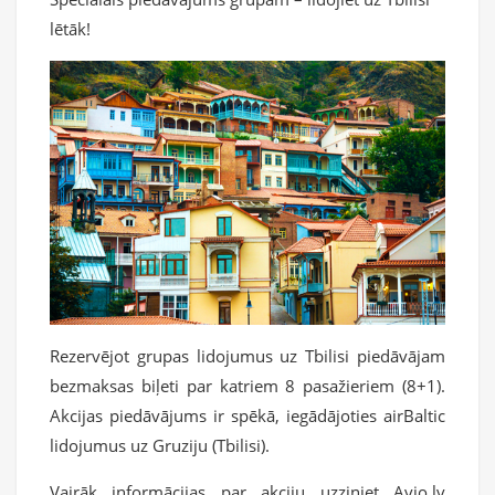
lētāk!
Rezervējot grupas lidojumus uz Tbilisi piedāvājam
bezmaksas biļeti par katriem 8 pasažieriem (8+1).
Akcijas piedāvājums ir spēkā, iegādājoties airBaltic
lidojumus uz Gruziju (Tbilisi).
Vairāk informācijas par akciju uzziniet Avio.lv