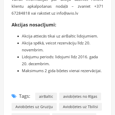
klientu apkalpošanas nodaļā – zvaniet +371
67284818 vai rakstiet uz info@avio.lv
Akcijas nosacījumi:
Akcija attiecās tikai uz airBaltic lidojumiem.
Akcija spēkā, veicot rezervāciju līdz 20.
novembrim.
Lidojumu periods: lidojumi līdz 2016. gada
20. decembrim.
Maksimums 2 gida biļetes vienai rezervācijai.
Tags:
airBaltic
aviobiļetes no Rīgas
Aviobiļetes uz Gruziju
Aviobiļetes uz Tbilisi