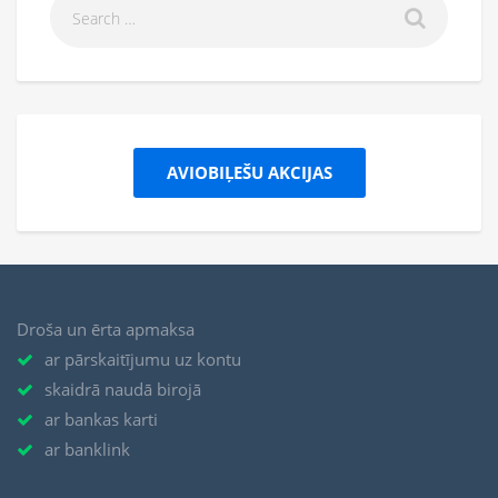
AVIOBIĻEŠU AKCIJAS
Droša un ērta apmaksa
ar pārskaitījumu uz kontu
skaidrā naudā birojā
ar bankas karti
ar banklink