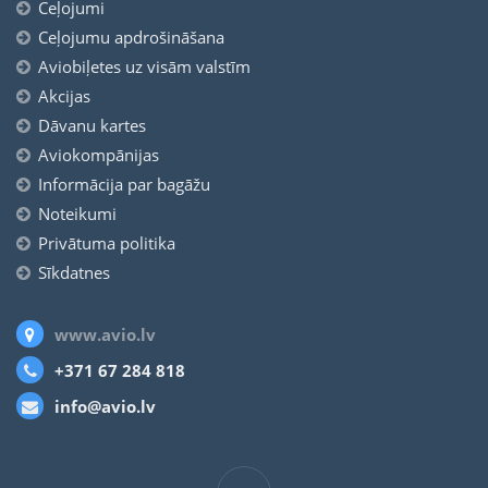
Ceļojumi
Ceļojumu apdrošināšana
Aviobiļetes uz visām valstīm
Akcijas
Dāvanu kartes
Aviokompānijas
Informācija par bagāžu
Noteikumi
Privātuma politika
Sīkdatnes
www.avio.lv
+371 67 284 818
info@avio.lv