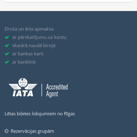
Droša un ērta apmaksa
ar pārskaitījumu uz kontu
skaidrā naudā birojā
ar bankas karti
ar banklink
Lētas biļetes lidojumiem no Rīgas
Rezervācijas grupām