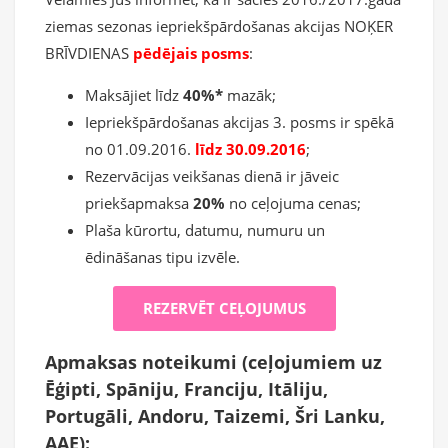
ziemas sezonas iepriekšpārdošanas akcijas NOĶER
BRĪVDIENAS
pēdējais posms
:
Maksājiet līdz
40%*
mazāk;
Iepriekšpārdošanas akcijas 3. posms ir spēkā
no 01.09.2016.
līdz 30.09.2016
;
Rezervācijas veikšanas dienā ir jāveic
priekšapmaksa
20%
no ceļojuma cenas;
Plaša kūrortu, datumu, numuru un
ēdināšanas tipu izvēle.
REZERVĒT CEĻOJUMUS
Apmaksas noteikumi (ceļojumiem uz
Ēģipti, Spāniju, Franciju, Itāliju,
Portugāli, Andoru, Taizemi, Šri Lanku,
AAE):