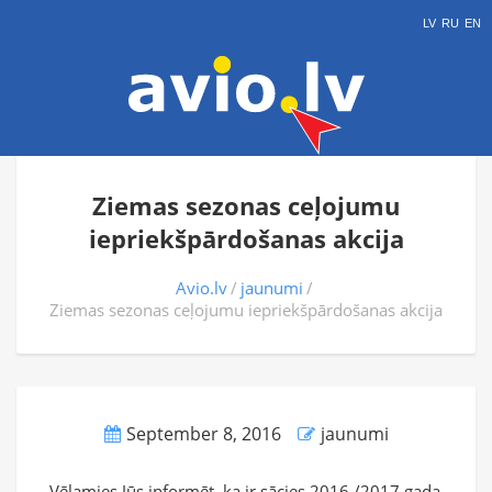
LV
RU
EN
Ziemas sezonas ceļojumu
iepriekšpārdošanas akcija
Avio.lv
jaunumi
Ziemas sezonas ceļojumu iepriekšpārdošanas akcija
September 8, 2016
jaunumi
Vēlamies Jūs informēt, ka ir sācies 2016./2017.gada