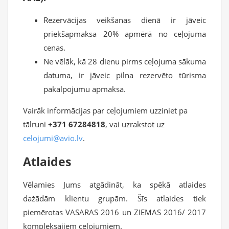
Rezervācijas veikšanas dienā ir jāveic
priekšapmaksa 20% apmērā no ceļojuma
cenas.
Ne vēlāk, kā 28 dienu pirms ceļojuma sākuma
datuma, ir jāveic pilna rezervēto tūrisma
pakalpojumu apmaksa.
Vairāk informācijas par ceļojumiem uzziniet pa
tālruni
+371 67284818
, vai uzrakstot uz
celojumi@avio.lv
.
Atlaides
Vēlamies Jums atgādināt, ka spēkā atlaides
dažādām klientu grupām. Šīs atlaides tiek
piemērotas VASARAS 2016 un ZIEMAS 2016/ 2017
kompleksajiem ceļojumiem.