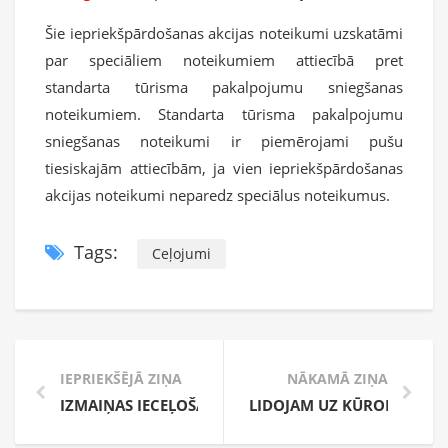
Šie iepriekšpārdošanas akcijas noteikumi uzskatāmi
par speciāliem noteikumiem attiecībā pret
standarta tūrisma pakalpojumu sniegšanas
noteikumiem. Standarta tūrisma pakalpojumu
sniegšanas noteikumi ir piemērojami pušu
tiesiskajām attiecībām, ja vien iepriekšpārdošanas
akcijas noteikumi neparedz speciālus noteikumus.
Tags:
Ceļojumi
IEPRIEKŠĒJĀ ZIŅA
NĀKAMĀ ZIŅA
IZMAIŅAS IECEĻOŠANAS NOTEIKUMOS KRIEVIJĀ LATV
LIDOJAM UZ KŪRORTIEM! L