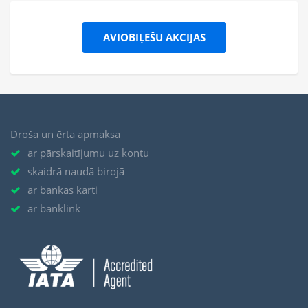
AVIOBIĻEŠU AKCIJAS
Droša un ērta apmaksa
ar pārskaitījumu uz kontu
skaidrā naudā birojā
ar bankas karti
ar banklink