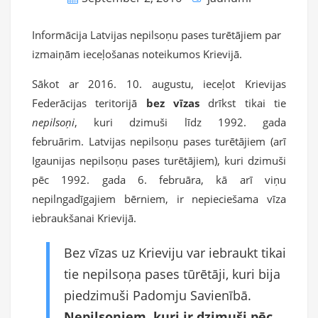
Informācija Latvijas nepilsoņu pases turētājiem par
izmaiņām ieceļošanas noteikumos Krievijā.
Sākot ar 2016. 10. augustu, ieceļot Krievijas
Federācijas teritorijā
bez vīzas
drīkst tikai tie
nepilsoņi
, kuri dzimuši līdz 1992. gada
februārim. Latvijas nepilsoņu pases turētājiem (arī
Igaunijas nepilsoņu pases turētājiem), kuri dzimuši
pēc 1992. gada 6. februāra, kā arī viņu
nepilngadīgajiem bērniem, ir nepieciešama vīza
iebraukšanai Krievijā.
Bez vīzas uz Krieviju var iebraukt tikai
tie nepilsoņa pases tūrētāji, kuri bija
piedzimuši Padomju Savienībā.
Nepilsoņiem, kuri ir dzimuši pēc