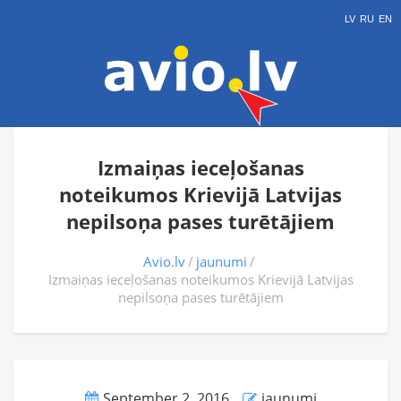
LV
RU
EN
Izmaiņas ieceļošanas
noteikumos Krievijā Latvijas
nepilsoņa pases turētājiem
Avio.lv
jaunumi
Izmaiņas ieceļošanas noteikumos Krievijā Latvijas
nepilsoņa pases turētājiem
September 2, 2016
jaunumi