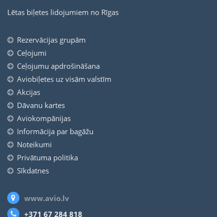
Lētas biļetes lidojumiem no Rīgas
Rezervācijas grupām
Ceļojumi
Ceļojumu apdrošināšana
Aviobiļetes uz visām valstīm
Akcijas
Dāvanu kartes
Aviokompānijas
Informācija par bagāžu
Noteikumi
Privātuma politika
Sīkdatnes
www.avio.lv
+371 67 284 818