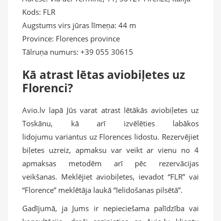
Kods: FLR
Augstums virs jūras līmeņa: 44 m
Province: Florences province
Tālruņa numurs: +39 055 30615
Kā atrast lētas aviobiļetes uz
Florenci?
Avio.lv lapā Jūs varat atrast lētākās aviobiļetes uz
Toskānu, kā arī izvēlēties labākos
lidojumu variantus uz Florences lidostu. Rezervējiet
biļetes uzreiz, apmaksu var veikt ar vienu no 4
apmaksas metodēm arī pēc rezervācijas
veikšanas. Meklējiet aviobiļetes, ievadot “FLR” vai
“Florence” meklētāja laukā “Ielidošanas pilsētā”.
Gadījumā, ja Jums ir nepieciešama palīdzība vai