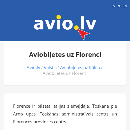
LV
RU
EN
Aviobiļetes uz Florenci
Avio.lv
Valstis
Aviobiļetes uz Itāliju
Aviobiļetes uz Florenci
Florence ir pilsēta Itālijas ziemeļdaļā, Toskānā pie
Arno upes, Toskānas administratīvais centrs un
Florences provinces centrs.