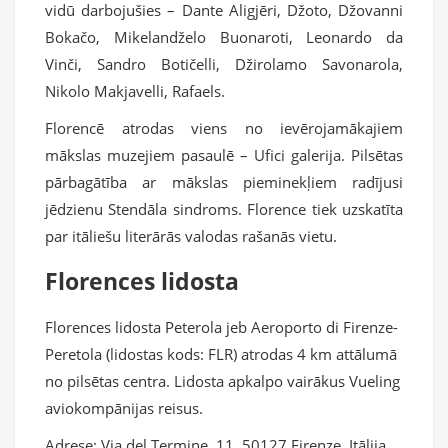
vidū darbojušies – Dante Aligjēri, Džoto, Džovanni
Bokačo, Mikelandželo Buonaroti, Leonardo da
Vinči, Sandro Botičelli, Džirolamo Savonarola,
Nikolo Makjavelli, Rafaels.
Florencē atrodas viens no ievērojamākajiem
mākslas muzejiem pasaulē – Ufici galerija. Pilsētas
pārbagātība ar mākslas pieminekļiem radījusi
jēdzienu Stendāla sindroms. Florence tiek uzskatīta
par itāliešu literārās valodas rašanās vietu.
Florences lidosta
Florences lidosta Peterola jeb Aeroporto di Firenze-
Peretola (lidostas kods: FLR) atrodas 4 km attālumā
no pilsētas centra. Lidosta apkalpo vairākus Vueling
aviokompānijas reisus.
Adrese: Via del Termine, 11, 50127 Firenze, Itālija