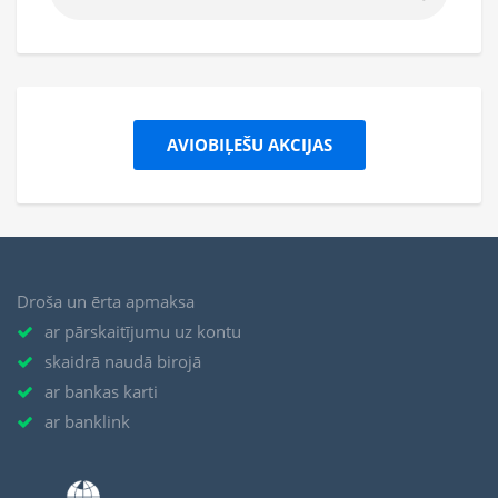
AVIOBIĻEŠU AKCIJAS
Droša un ērta apmaksa
ar pārskaitījumu uz kontu
skaidrā naudā birojā
ar bankas karti
ar banklink