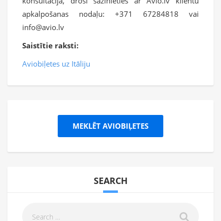
konsultācija, droši sazinieties ar Avio.lv klientu
apkalpošanas nodaļu: +371 67284818 vai
info@avio.lv
Saistītie raksti:
Aviobiļetes uz Itāliju
MEKLĒT AVIOBIĻETES
SEARCH