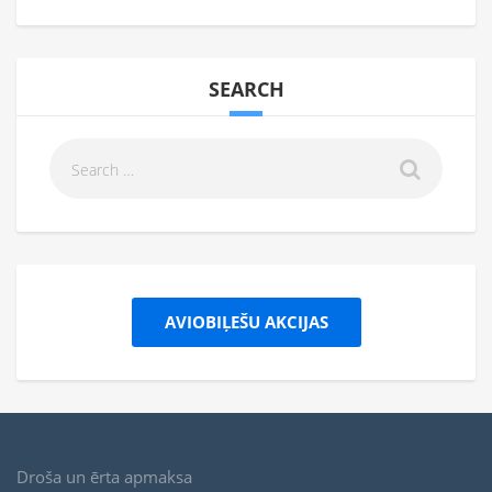
SEARCH
AVIOBIĻEŠU AKCIJAS
Droša un ērta apmaksa