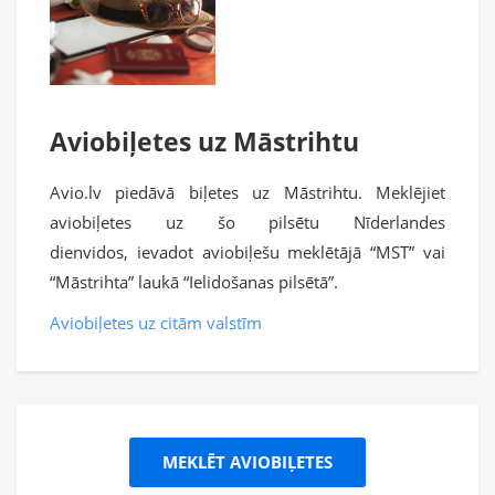
Aviobiļetes uz Māstrihtu
Avio.lv piedāvā biļetes uz Māstrihtu. Meklējiet
aviobiļetes uz šo pilsētu Nīderlandes
dienvidos, ievadot aviobiļešu meklētājā “MST” vai
“Māstrihta” laukā “Ielidošanas pilsētā”.
Aviobiļetes uz citām valstīm
MEKLĒT AVIOBIĻETES