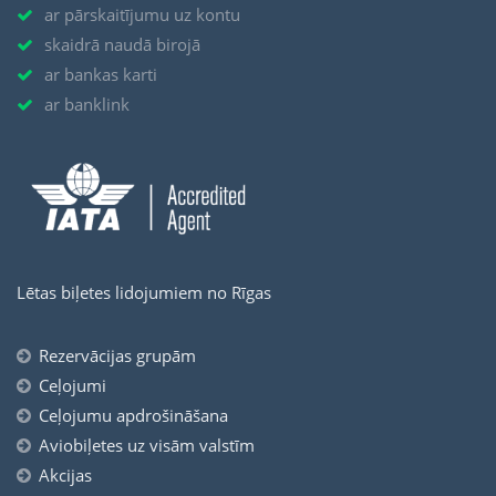
ar pārskaitījumu uz kontu
skaidrā naudā birojā
ar bankas karti
ar banklink
Lētas biļetes lidojumiem no Rīgas
Rezervācijas grupām
Ceļojumi
Ceļojumu apdrošināšana
Aviobiļetes uz visām valstīm
Akcijas