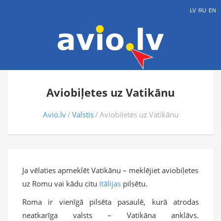
LV
RU
EN
Aviobiļetes uz Vatikānu
Avio.lv
Valstis
Aviobiļetes uz Vatikānu
Ja vēlaties apmeklēt Vatikānu – meklējiet aviobiļetes
uz Romu vai kādu citu
Itālijas
pilsētu.
Roma ir vienīgā pilsēta pasaulē, kurā atrodas
neatkarīga valsts – Vatikāna anklāvs.