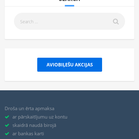
AVIOBIĻEŠU AKCIJAS
Droša un ērta apmaksa
ar pārskaitījumu uz kontu
skaidrā naudā birojā
ar bankas karti