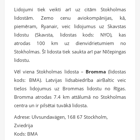
Lidojumi tiek veikti arī uz citām Stokholmas
lidostām. Zemo cenu aviokompānijas, kā,
piemēram, Ryanair, veic lidojumus uz Skavstas
lidostu (Skavsta, lidostas kods: NYO), kas
atrodas 100 km uz dienvidrietumiem no
Stokholmas. Šī lidosta tiek saukta arī par Nīčepingas
lidostu.
Vēl viena Stokholmas lidosta –
Bromma
(lidostas
kods: BMA). Latvijas lidsabiedrība airBaltic veic
tiešos lidojumus uz Brommas lidostu no Rīgas.
Bromma atrodas 7.4 km attālumā no Stokholmas
centra un ir pilsētai tuvākā lidosta.
Adrese:
Ulvsundavägen, 168 67 Stockholm,
Zviedrija
Kods:
BMA