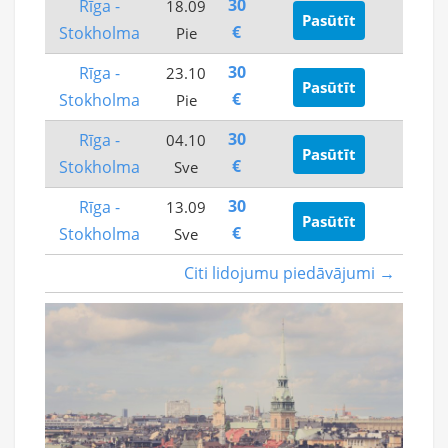
30
Rīga -
18.09
Pasūtīt
€
Stokholma
Pie
30
Rīga -
23.10
Pasūtīt
€
Stokholma
Pie
30
Rīga -
04.10
Pasūtīt
€
Stokholma
Sve
30
Rīga -
13.09
Pasūtīt
€
Stokholma
Sve
Citi lidojumu piedāvājumi →