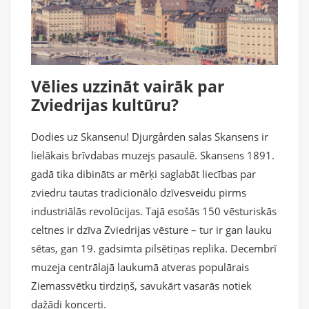
Vēlies uzzināt vairāk par
Zviedrijas kultūru?
Dodies uz Skansenu! Djurgården salas Skansens ir
lielākais brīvdabas muzejs pasaulē. Skansens 1891.
gadā tika dibināts ar mērķi saglabāt liecības par
zviedru tautas tradicionālo dzīvesveidu pirms
industriālās revolūcijas. Tajā esošās 150 vēsturiskās
celtnes ir dzīva Zviedrijas vēsture – tur ir gan lauku
sētas, gan 19. gadsimta pilsētiņas replika. Decembrī
muzeja centrālajā laukumā atveras populārais
Ziemassvētku tirdziņš, savukārt vasarās notiek
dažādi koncerti.