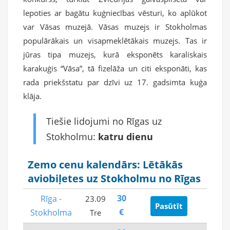
lepoties ar bagātu kuģniecības vēsturi, ko aplūkot
var Vāsas muzejā. Vāsas muzejs ir Stokholmas
populārākais un visapmeklētākais muzejs. Tas ir
jūras tipa muzejs, kurā eksponēts karaliskais
karakuģis “Vāsa”, tā fizelāža un citi eksponāti, kas
rada priekšstatu par dzīvi uz 17. gadsimta kuģa
klāja.
Tiešie lidojumi no Rīgas uz
Stokholmu:
katru dienu
Zemo cenu kalendārs: Lētākās
aviobiļetes uz Stokholmu no Rīgas
30
Rīga -
23.09
Pasūtīt
€
Stokholma
Tre