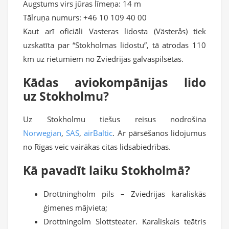
Augstums virs jūras līmeņa:
14 m
Tālruņa numurs:
+46 10 109 40 00
Kaut arī oficiāli Vasteras lidosta (Västerås) tiek
uzskatīta par “Stokholmas lidostu”, tā atrodas 110
km uz rietumiem no Zviedrijas galvaspilsētas.
Kādas aviokompānijas lido
uz Stokholmu?
Uz Stokholmu tiešus reisus nodrošina
Norwegian
,
SAS
,
airBaltic
. Ar pārsēšanos lidojumus
no Rīgas veic vairākas citas lidsabiedrības.
Kā pavadīt laiku Stokholmā?
Drottningholm pils – Zviedrijas karaliskās
ģimenes mājvieta;
Drottningolm Slottsteater. Karaliskais teātris