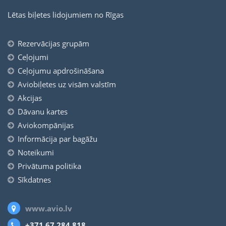
Lētas biļetes lidojumiem no Rīgas
Rezervācijas grupām
Ceļojumi
Ceļojumu apdrošināšana
Aviobiļetes uz visām valstīm
Akcijas
Dāvanu kartes
Aviokompānijas
Informācija par bagāžu
Noteikumi
Privātuma politika
Sīkdatnes
www.avio.lv
+371 67 284 818