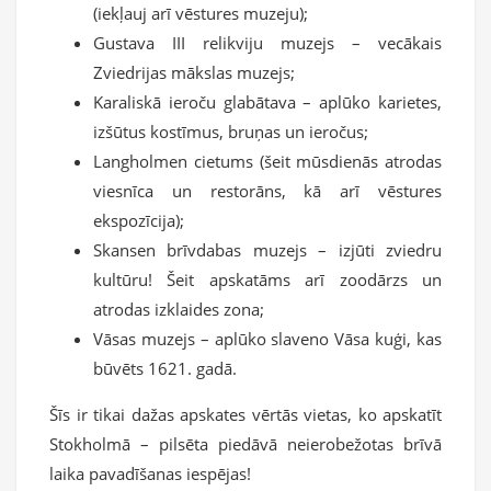
(iekļauj arī vēstures muzeju);
Gustava III relikviju muzejs – vecākais
Zviedrijas mākslas muzejs;
Karaliskā ieroču glabātava – aplūko karietes,
izšūtus kostīmus, bruņas un ieročus;
Langholmen cietums (šeit mūsdienās atrodas
viesnīca un restorāns, kā arī vēstures
ekspozīcija);
Skansen brīvdabas muzejs – izjūti zviedru
kultūru! Šeit apskatāms arī zoodārzs un
atrodas izklaides zona;
Vāsas muzejs – aplūko slaveno Vāsa kuģi, kas
būvēts 1621. gadā.
Šīs ir tikai dažas apskates vērtās vietas, ko apskatīt
Stokholmā – pilsēta piedāvā neierobežotas brīvā
laika pavadīšanas iespējas!