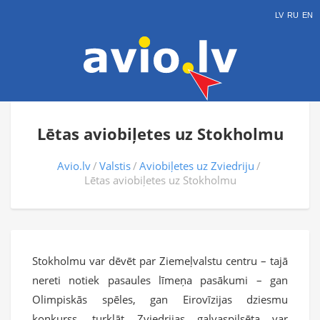
LV
RU
EN
Lētas aviobiļetes uz Stokholmu
Avio.lv
Valstis
Aviobiļetes uz Zviedriju
Lētas aviobiļetes uz Stokholmu
Stokholmu var dēvēt par Ziemeļvalstu centru – tajā
nereti notiek pasaules līmeņa pasākumi – gan
Olimpiskās spēles, gan Eirovīzijas dziesmu
konkurss, turklāt Zviedrijas galvaspilsēta var