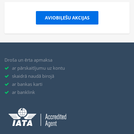
AVIOBIĻEŠU AKCIJAS
Droša un ērta apmaksa
ar pārskaitījumu uz kontu
skaidrā naudā birojā
ar bankas karti
ar banklink