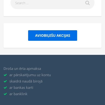
AVIOBIĻEŠU AKCIJAS
Droša un ērta apmaksa
ar pārskaitījumu uz kontu
skaidrā naudā birojā
ar bankas karti
ar banklink