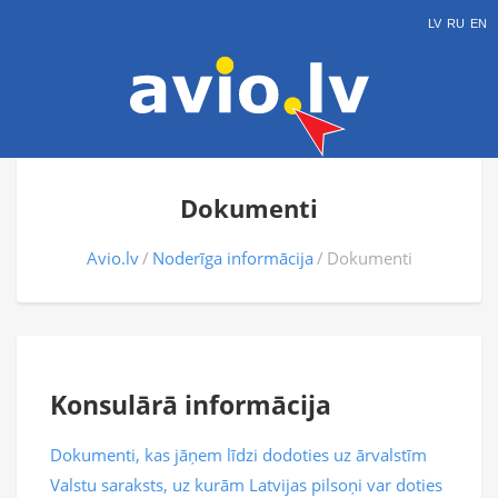
LV
RU
EN
Dokumenti
Avio.lv
Noderīga informācija
Dokumenti
Konsulārā informācija
Dokumenti, kas jāņem līdzi dodoties uz ārvalstīm
Valstu saraksts, uz kurām Latvijas pilsoņi var doties