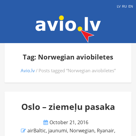
LV
RU
EN
Tag: Norwegian aviobiletes
Avio.lv
Posts tagged “Norwegian aviobiletes”
Oslo – ziemeļu pasaka
October 21, 2016
airBaltic
,
jaunumi
,
Norwegian
,
Ryanair
,