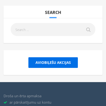
SEARCH
AVIOBIĻEŠU AKCIJAS
Droša un ērta apmaksa
ar pārskaitījumu uz kontu