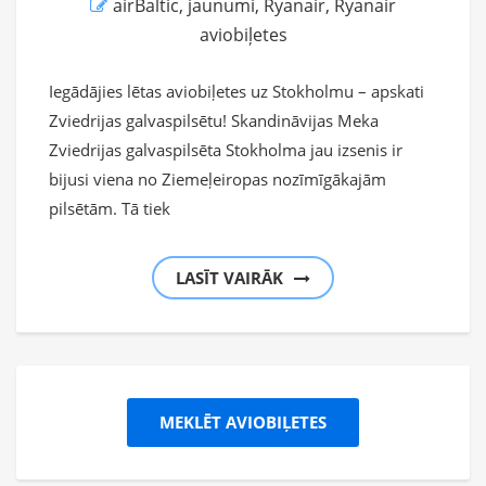
airBaltic
,
jaunumi
,
Ryanair
,
Ryanair
aviobiļetes
Iegādājies lētas aviobiļetes uz Stokholmu – apskati
Zviedrijas galvaspilsētu! Skandināvijas Meka
Zviedrijas galvaspilsēta Stokholma jau izsenis ir
bijusi viena no Ziemeļeiropas nozīmīgākajām
pilsētām. Tā tiek
LASĪT VAIRĀK
MEKLĒT AVIOBIĻETES