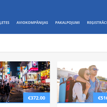
ĻETES
AVIOKOMPĀNIJAS
PAKALPOJUMI
REĢISTRĀC
€372.00
€51