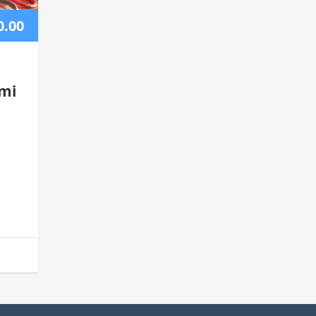
0.00
umi