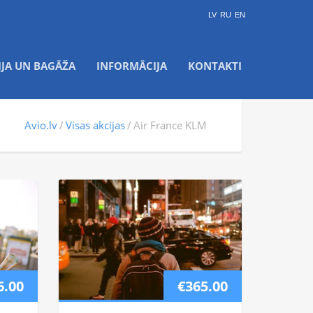
LV
RU
EN
IJA UN BAGĀŽA
INFORMĀCIJA
KONTAKTI
Avio.lv
Visas akcijas
Air France KLM
6.00
€365.00