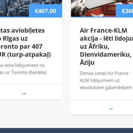
€407.00
€36
tas aviobiļetes
Air France-KLM
 Rīgas uz
akcija - lēti lidoj
ronto par 407
uz Āfriku,
R (turp-atpakaļ)
Dienvidameriku,
Āziju
a cena lidojumiem no
as uz Toronto (Kanāda)
Zemas cenas Air France -
KLM lidojumiem uz
eksotiskiem galamērķiem