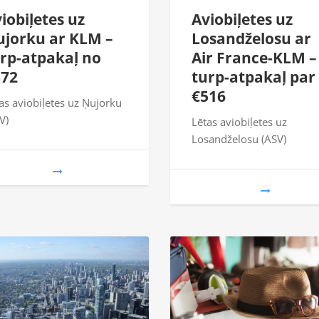
iobiļetes uz
Aviobiļetes uz
jorku ar KLM –
Losandželosu ar
rp-atpakaļ no
Air France-KLM –
372
turp-atpakaļ par
€516
as aviobiļetes uz Ņujorku
V)
Lētas aviobiļetes uz
Losandželosu (ASV)