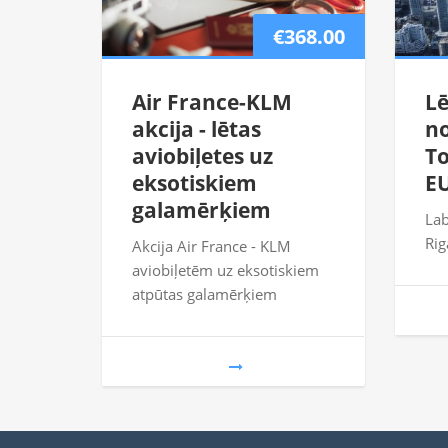
€368.00
Air France-KLM
Lē
akcija - lētas
no
aviobiļetes uz
To
eksotiskiem
EU
galamērķiem
Lab
Rig
Akcija Air France - KLM
aviobiļetēm uz eksotiskiem
atpūtas galamērķiem