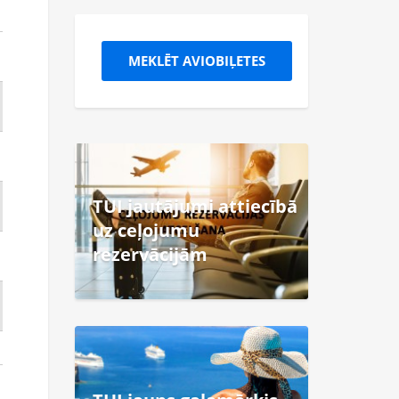
MEKLĒT AVIOBIĻETES
TUI jautājumi attiecībā
uz ceļojumu
rezervācijām