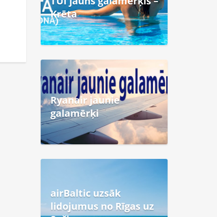
TUI jauns galamērķis –
Krēta
Ryanair jaunie
galamērķi
airBaltic uzsāk
lidojumus no Rīgas uz