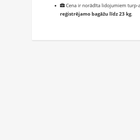
Cena ir norādīta lidojumiem turp-a
reģistrējamo bagāžu līdz 23 kg
.