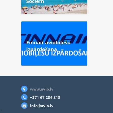
Sočiem
Finnair aviobiļešu
izpārdošana
www.avio.lv
+371 67 284 818
info@avio.lv
m