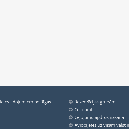
iļetes lidojumiem no Rīgas
Rezervācijas grupām
Ceļojumi
Ceļojumu apdrošināšana
Aviobiļetes uz visām valstī