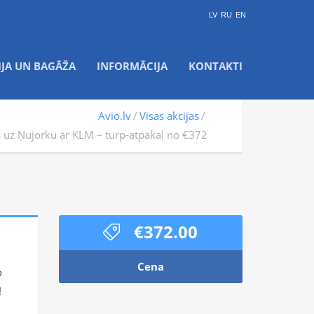
LV
RU
EN
IJA UN BAGĀŽA
INFORMĀCIJA
KONTAKTI
Avio.lv
Visas akcijas
s uz Ņujorku ar KLM – turp-atpakaļ no €372
€372.00
Cena
o
!