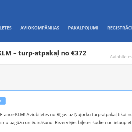
ĻETES
AVIOKOMPĀNIJAS
PAKALPOJUMI
REĢISTRĀC
KLM – turp-atpakaļ no €372
Aviobiļete
s
 France-KLM! Aviobiļetes no Rīgas uz Ņujorku turp-atpakaļ tikai n
jamo bagāžu un ēdināšanu. Rezervējiet biļetes šodien un ietaupiet