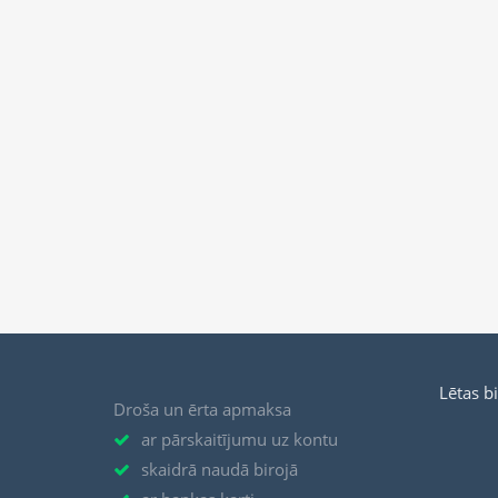
Lētas b
Droša un ērta apmaksa
ar pārskaitījumu uz kontu
skaidrā naudā birojā