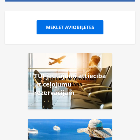
MEKLĒT AVIOBIĻETES
TUI jautājumi attiecībā
uz ceļojumu
rezervācijām