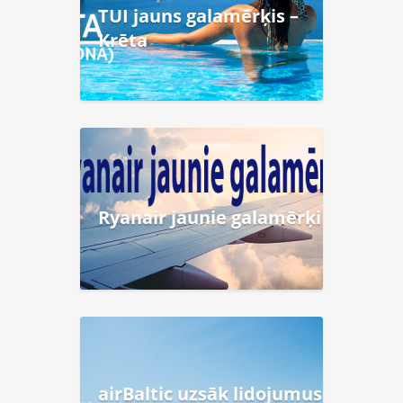
TUI jauns galamērķis –
Krēta
Ryanair jaunie galamērķi
airBaltic uzsāk lidojumus