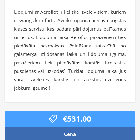
Lidojumi ar Aeroflot ir lieliska izvēle visiem, kuriem
ir svarīgs komforts. Aviokompānija piedāvā augstas
klases servisu, kas padara pārlidojumus patīkamus
un ērtus. Lidojuma laikā Aeroflot pasažieriem tiek
piedāvāta bezmaksas ēdināšana (atkarībā no
galamērķa, izlidošanas laika un lidojuma ilguma,
pasažieriem tiek piedāvātas karstās brokastis,
pusdienas vai uzkodas). Turklāt lidojuma laikā, Jūs
varat izvēlēties karstos un aukstos dzērienus
jebkurai gaumei!
€531.00
Cena