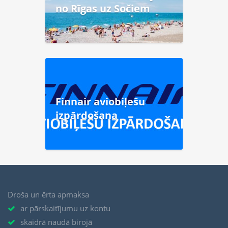
no Rīgas uz Sočiem
Finnair aviobiļešu
izpārdošana
Droša un ērta apmaksa
ar pārskaitījumu uz kontu
skaidrā naudā birojā