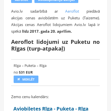
Avio.lv sadarbībā ar
Aeroflot
piedāvā
akcijas cenas aviobiļetēm uz Puketu (Taizeme).
Akcijas cenas Aeroflot lidojumiem Avio.lv lapā ir
spēkā
līdz 2017. gada 20. aprīlim.
Aeroflot lidojumi uz Puketu no
Rīgas (turp-atpakaļ)
Rīga – Puketa – Rīga
no
531 EUR
MEKLĒT
Zemo cenu kalendārs:
Aviobiļetes Rīga - Puketa - Rīga