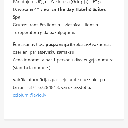
Pārlidojums Rīga – Zakintosa (Grieķija) – Rīga.
Dzīvošana 4* viesnīcā
The Bay Hotel & Suites
Spa
.
Grupas transfērs lidosta – viesnīca – lidosta.
Tūroperatora gida pakalpojumi.
Ēdināšanas tips:
puspansija
(brokastis+vakariņas,
dzērieni par atsevišķu samaksu).
Cena ir norādīta par 1 personu divvietīgajā numurā
(standarta numurs).
Vairāk informācijas par ceļojumiem uzziniet pa
tālruni +371 67284818, vai uzrakstot uz
celojumi@avio.lv
.