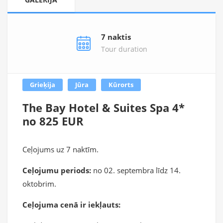
7 naktis
Tour duration
Grieķija
Jūra
Kūrorts
The Bay Hotel & Suites Spa 4*
no 825 EUR
Ceļojums uz 7 naktīm.
Ceļojumu periods:
no 02. septembra līdz 14.
oktobrim.
Ceļojuma cenā ir iekļauts: