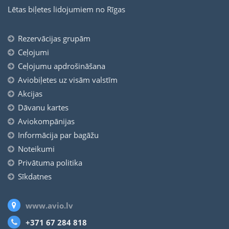
Lētas biļetes lidojumiem no Rīgas
Rezervācijas grupām
Ceļojumi
Ceļojumu apdrošināšana
Aviobiļetes uz visām valstīm
Akcijas
Dāvanu kartes
Aviokompānijas
Informācija par bagāžu
Noteikumi
Privātuma politika
Sīkdatnes
www.avio.lv
+371 67 284 818