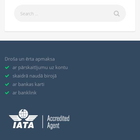
Droša un ērta apmaksa
ar pārskaitījumu uz kontu
skaidrā naudā birojā
ar bankas karti
ar banklink