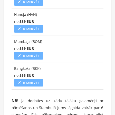
REZERVĒT
Hanoja (HAN)
no
539 EUR
REZERVĒT
Mumbaja (BOM)
no
559 EUR
REZERVĒT
Bangkoka (BKK)
no
555 EUR
REZERVĒT
NB!
Ja dodaties uz kādu tālāku galamērķi ar
pārsēšanos un Stambulā Jums jāgaida vairāk par 6
stundām līdz nākamajam reisam, izmantojiet