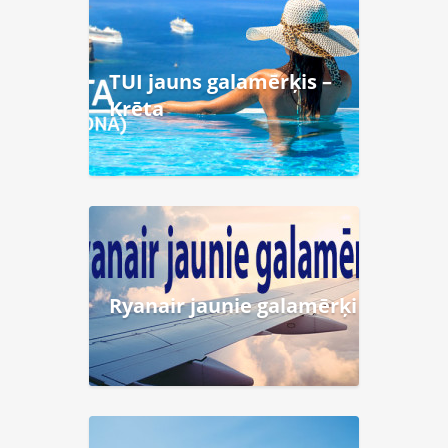
TUI jauns galamērķis –
Krēta
Ryanair jaunie galamērķi