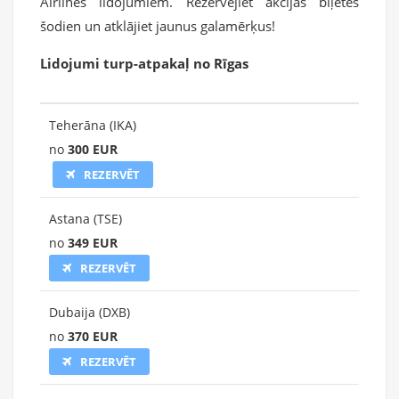
Airlines lidojumiem. Rezervējiet akcijas biļetes
šodien un atklājiet jaunus galamērķus!
Lidojumi turp-atpakaļ no Rīgas
Teherāna (IKA)
no
300 EUR
REZERVĒT
Astana (TSE)
no
349 EUR
REZERVĒT
Dubaija (DXB)
no
370 EUR
REZERVĒT