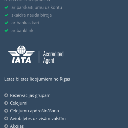
ar pārskaitījumu uz kontu
skaidrā naudā birojā
ar bankas karti
ar banklink
Lētas biļetes lidojumiem no Rīgas
Rezervācijas grupām
Ceļojumi
Ceļojumu apdrošināšana
Aviobiļetes uz visām valstīm
Akcijas