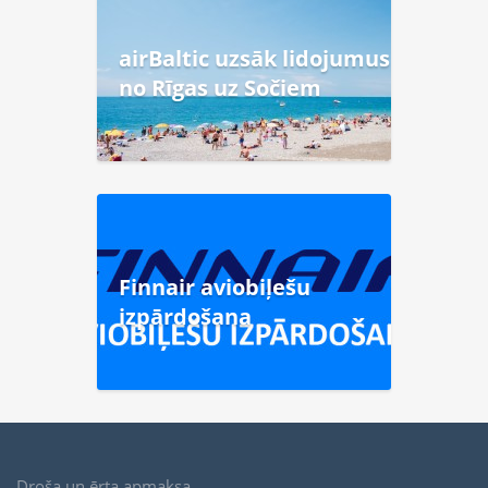
airBaltic uzsāk lidojumus
no Rīgas uz Sočiem
Finnair aviobiļešu
izpārdošana
Droša un ērta apmaksa