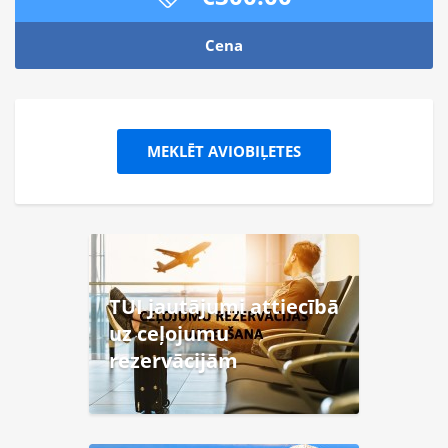
Cena
MEKLĒT AVIOBIĻETES
TUI jautājumi attiecībā
uz ceļojumu
rezervācijām