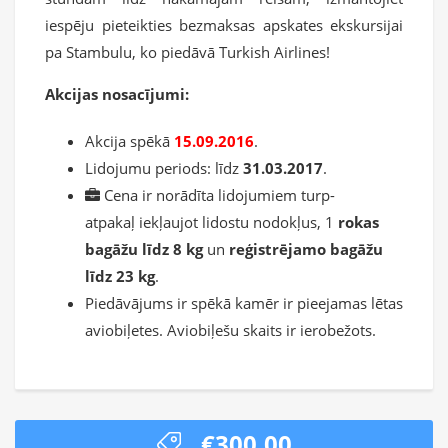
iespēju pieteikties bezmaksas apskates ekskursijai
pa Stambulu, ko piedāvā Turkish Airlines!
Akcijas nosacījumi:
Akcija spēkā
15.09.2016
.
Lidojumu periods: līdz
31.03.2017
.
Cena ir norādīta lidojumiem turp-
atpakaļ iekļaujot lidostu nodokļus, 1
rokas
bagāžu līdz 8 kg
un
reģistrējamo bagāžu
līdz 23 kg
.
Piedāvājums ir spēkā kamēr ir pieejamas lētas
aviobiļetes. Aviobiļešu skaits ir ierobežots.
€300.00