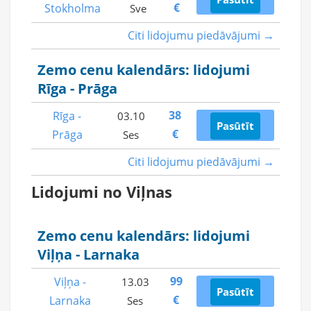
€
Stokholma
Sve
Citi lidojumu piedāvājumi →
Zemo cenu kalendārs: lidojumi
Rīga - Prāga
38
Rīga -
03.10
Pasūtīt
€
Prāga
Ses
Citi lidojumu piedāvājumi →
Lidojumi no Viļnas
Zemo cenu kalendārs: lidojumi
Viļņa - Larnaka
99
Viļņa -
13.03
Pasūtīt
€
Larnaka
Ses