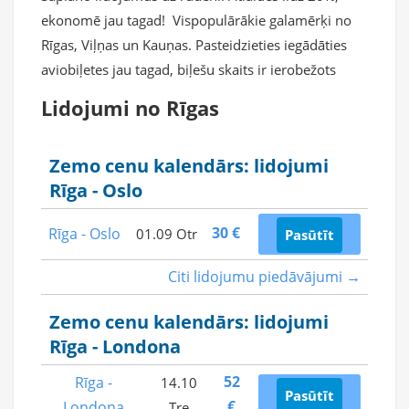
ekonomē jau tagad! Vispopulārākie galamērķi no
Rīgas, Viļņas un Kauņas. Pasteidzieties iegādāties
aviobiļetes jau tagad, biļešu skaits ir ierobežots
Lidojumi no Rīgas
Zemo cenu kalendārs: lidojumi
Rīga - Oslo
30 €
Rīga - Oslo
01.09 Otr
Pasūtīt
Citi lidojumu piedāvājumi →
Zemo cenu kalendārs: lidojumi
Rīga - Londona
52
Rīga -
14.10
Pasūtīt
€
Londona
Tre