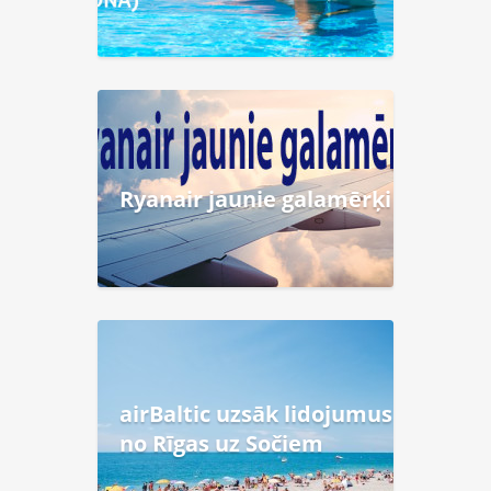
Ryanair jaunie galamērķi
airBaltic uzsāk lidojumus
no Rīgas uz Sočiem