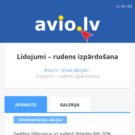
LV
RU
EN
Lidojumi – rudens izpārdošana
Avio.lv
Visas akcijas
Lidojumi – rudens izpārdošana
APRAKSTS
GALERIJA
Aviokopmāniju akcijas
Saplāno lidojumus uz rudeni! Atlaides līdz 20%,