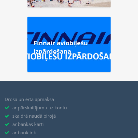
Finnair aviobiļešu
izpārdošana
Droša un ērta apmaksa
ar pārskaitījumu uz kontu
skaidrā naudā birojā
ar bankas karti
ar banklink