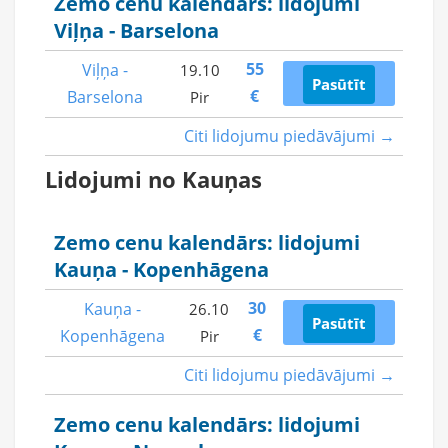
Zemo cenu kalendārs: lidojumi
Viļņa - Barselona
55
Viļņa -
19.10
Pasūtīt
€
Barselona
Pir
Citi lidojumu piedāvājumi →
Lidojumi no Kauņas
Zemo cenu kalendārs: lidojumi
Kauņa - Kopenhāgena
30
Kauņa -
26.10
Pasūtīt
€
Kopenhāgena
Pir
Citi lidojumu piedāvājumi →
Zemo cenu kalendārs: lidojumi