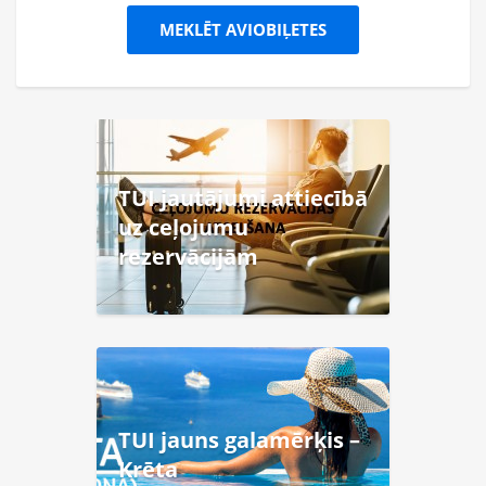
MEKLĒT AVIOBIĻETES
TUI jautājumi attiecībā
uz ceļojumu
rezervācijām
TUI jauns galamērķis –
Krēta