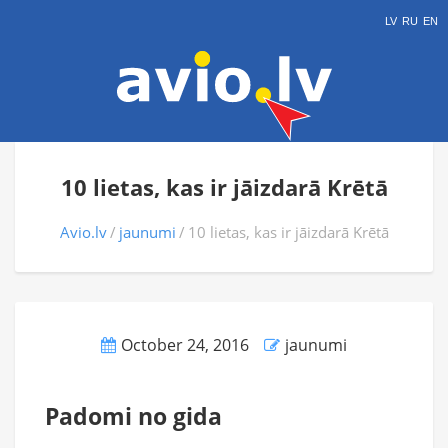
LV
RU
EN
10 lietas, kas ir jāizdarā Krētā
Avio.lv
jaunumi
10 lietas, kas ir jāizdarā Krētā
October 24, 2016
jaunumi
Padomi no gida