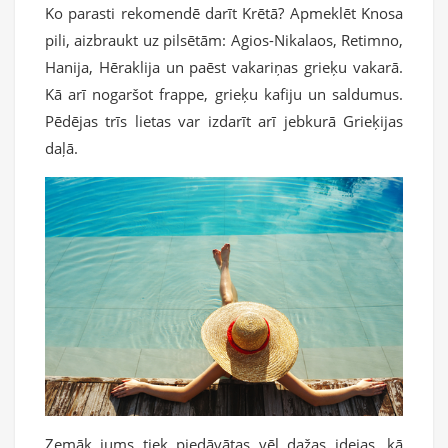
Ko parasti rekomendē darīt Krētā? Apmeklēt Knosa
pili, aizbraukt uz pilsētām: Agios-Nikalaos, Retimno,
Hanija, Hēraklija un paēst vakariņas grieķu vakarā.
Kā arī nogaršot frappe, grieķu kafiju un saldumus.
Pēdējas trīs lietas var izdarīt arī jebkurā Grieķijas
daļā.
Zemāk jums tiek piedāvātas vēl dažas idejas, kā