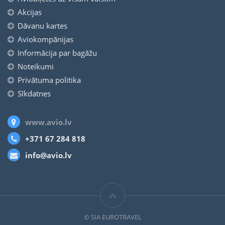
Akcijas
Dāvanu kartes
Aviokompānijas
Informācija par bagāžu
Noteikumi
Privātuma politika
Sīkdatnes
www.avio.lv
+371 67 284 818
info@avio.lv
© SIA EUROTRAVEL