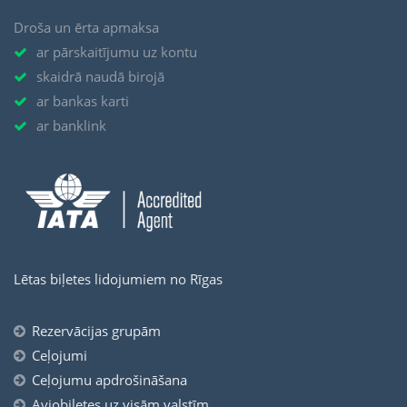
Droša un ērta apmaksa
ar pārskaitījumu uz kontu
skaidrā naudā birojā
ar bankas karti
ar banklink
Lētas biļetes lidojumiem no Rīgas
Rezervācijas grupām
Ceļojumi
Ceļojumu apdrošināšana
Aviobiļetes uz visām valstīm