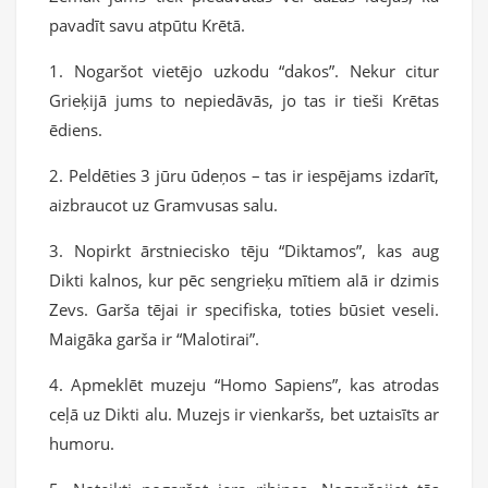
pavadīt savu atpūtu Krētā.
1. Nogaršot vietējo uzkodu “dakos”. Nekur citur
Grieķijā jums to nepiedāvās, jo tas ir tieši Krētas
ēdiens.
2. Peldēties 3 jūru ūdeņos – tas ir iespējams izdarīt,
aizbraucot uz Gramvusas salu.
3. Nopirkt ārstniecisko tēju “Diktamos”, kas aug
Dikti kalnos, kur pēc sengrieķu mītiem alā ir dzimis
Zevs. Garša tējai ir specifiska, toties būsiet veseli.
Maigāka garša ir “Malotirai”.
4. Apmeklēt muzeju “Homo Sapiens”, kas atrodas
ceļā uz Dikti alu. Muzejs ir vienkaršs, bet uztaisīts ar
humoru.