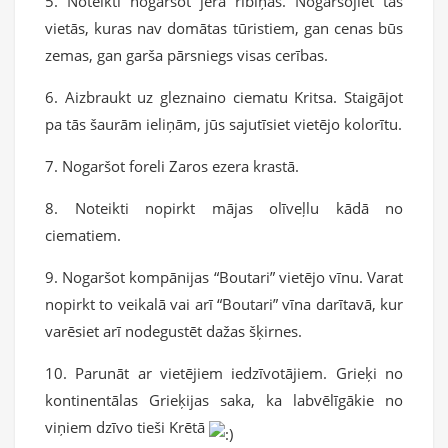
5. Noteikti nogaršot jera ribiņas. Nogaršojiet tās
vietās, kuras nav domātas tūristiem, gan cenas būs
zemas, gan garša pārsniegs visas cerības.
6. Aizbraukt uz gleznaino ciematu Kritsa. Staigājot
pa tās šaurām ieliņām, jūs sajutīsiet vietējo kolorītu.
7. Nogaršot foreli Zaros ezera krastā.
8. Noteikti nopirkt mājas olīveļlu kādā no
ciematiem.
9. Nogaršot kompānijas “Boutari” vietējo vīnu. Varat
nopirkt to veikalā vai arī “Boutari” vīna darītavā, kur
varēsiet arī nodegustēt dažas šķirnes.
10. Parunāt ar vietējiem iedzīvotājiem. Grieķi no
kontinentālas Grieķijas saka, ka labvēlīgākie no
viņiem dzīvo tieši Krētā