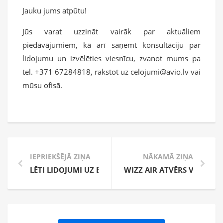
Jauku jums atpūtu!
Jūs varat uzzināt vairāk par aktuāliem
piedāvājumiem, kā arī saņemt konsultāciju par
lidojumu un izvēlēties viesnīcu, zvanot mums pa
tel. +371 67284818, rakstot uz celojumi@avio.lv vai
mūsu ofisā.
IEPRIEKŠĒJĀ ZIŅA
NĀKAMĀ ZIŅA
LĒTI LIDOJUMI UZ BERGENU
WIZZ AIR ATVĒRS VĒL 7 M