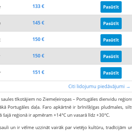
133 €
e
Pasūtīt
145 €
e
Pasūtīt
150 €
t
Pasūtīt
150 €
r
Pasūtīt
151 €
r
Pasūtīt
Citi lidojumu piedāvājumi →
 saules tīkotājiem no Ziemeļeiropas – Portugāles dienvidu reģion
nākā Portugāles daļa. Faro apkārtnē ir brīnišķīgas pludmales, silt
mā šajā reģionā ir apmēram +14°C un vasarā līdz +30°C.
sauli un ir vēlme uzzināt vairāk par vietējo kultūru, tradīcijām u