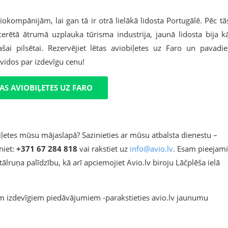
okompānijām, lai gan tā ir otrā lielākā lidosta Portugālē. Pēc tā
erētā ātrumā uzplauka tūrisma industrija, jaunā lidosta bija k
ai pilsētai. Rezervējiet lētas aviobiļetes uz Faro un pavadie
vidos par izdevīgu cenu!
AS AVIOBIĻETES UZ FARO
iļetes mūsu mājaslapā? Sazinieties ar mūsu atbalsta dienestu –
niet:
+371 67 284 818
vai rakstiet uz
info@avio.lv
. Esam pieejami
tālruņa palīdzību, kā arī apciemojiet Avio.lv biroju Lāčplēša ielā
iem izdevīgiem piedāvājumiem -parakstieties avio.lv jaunumu