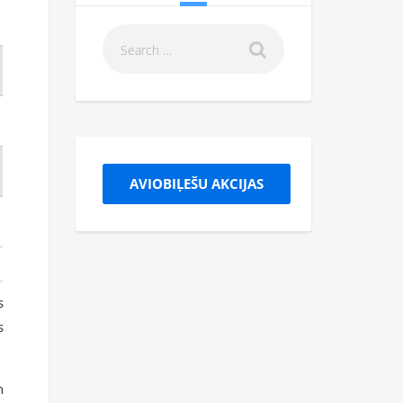
AVIOBIĻEŠU AKCIJAS
s
s
n