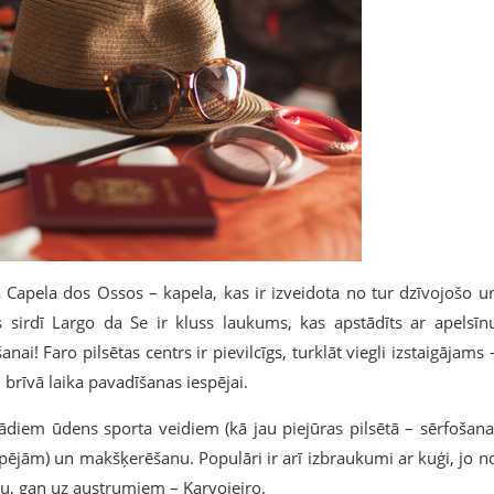
ā Capela dos Ossos – kapela, kas ir izveidota no tur dzīvojošo u
 sirdī Largo da Se ir kluss laukums, kas apstādīts ar apelsīn
ai! Faro pilsētas centrs ir pievilcīgs, turklāt viegli izstaigājams 
i brīvā laika pavadīšanas iespējai.
ādiem ūdens sporta veidiem (kā jau piejūras pilsētā – sērfošana
spējām) un makšķerēšanu. Populāri ir arī izbraukumi ar kuģi, jo n
u, gan uz austrumiem – Karvojeiro.