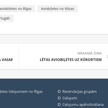
aviobiļetes no Rīgas
Aviobiļetes no Viļņas
rtugāli
NĀKAMĀ ZIŅA
DA VASARAS SEZONAS LIDOJUMU SARAKSTU
LĒTAS AVIOBIĻETES UZ KŪRORTIEM
iļetes lidojumiem no Rīgas
Rezervācijas grupām
Ceļojumi
Ceļojumu apdrošināšana