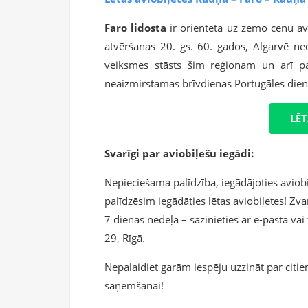
Faro lidosta
ir orientēta uz zemo cenu avi
atvēršanas 20. gs. 60. gados, Algarvē nec
veiksmes stāsts šim reģionam un arī paš
neaizmirstamas brīvdienas Portugāles dien
LĒT
Svarīgi par aviobiļešu iegādi:
Nepieciešama palīdzība, iegādājoties aviob
palīdzēsim iegādāties lētas aviobiļetes! Zva
7 dienas nedēļā – sazinieties ar e-pasta vai 
29, Rīgā.
Nepalaidiet garām iespēju uzzināt par cit
saņemšanai!