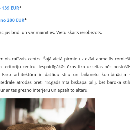
o 139 EUR
*
 no 200 EUR
*
cijas brīdī un var mainīties. Vietu skaits ierobežots.
ministratīvais centrs. Šajā vietā pirmie uz dzīvi apmetās romieši
 teritoriju centru. Iespaidīgākās ēkas tika uzceltas pēc postošā
Faro arhitektūra ir dažādu stilu un laikmetu kombinācija 
tedrāle atrodas pretī 18.gadsimta bīskapa pilij, bet baroka stil
 ar tās grezno interjeru un apzeltīto altāru.