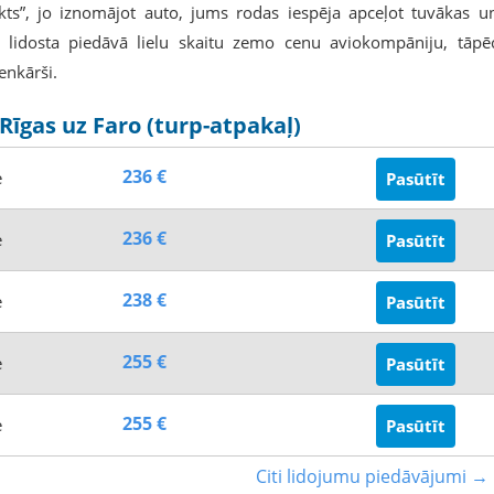
nkts”, jo iznomājot auto, jums rodas iespēja apceļot tuvākas u
ro lidosta piedāvā lielu skaitu zemo cenu aviokompāniju, tāpē
ienkārši.
Rīgas uz Faro (turp-atpakaļ)
236 €
e
Pasūtīt
236 €
e
Pasūtīt
238 €
e
Pasūtīt
255 €
e
Pasūtīt
255 €
e
Pasūtīt
Citi lidojumu piedāvājumi →