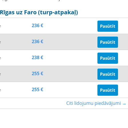
Rīgas uz Faro (turp-atpakaļ)
236 €
e
Pasūtīt
236 €
e
Pasūtīt
238 €
e
Pasūtīt
255 €
e
Pasūtīt
255 €
e
Pasūtīt
Citi lidojumu piedāvājumi →