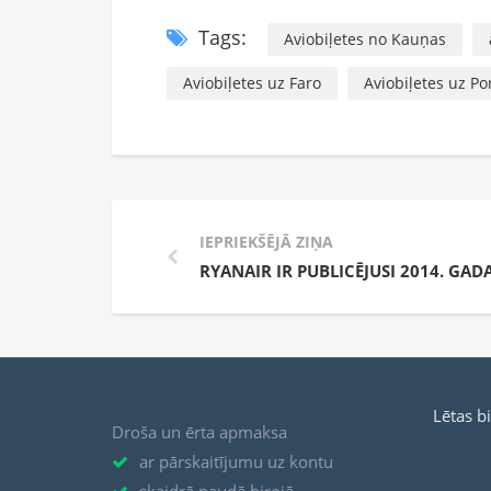
Tags:
Aviobiļetes no Kauņas
Aviobiļetes uz Faro
Aviobiļetes uz Po
IEPRIEKŠĒJĀ ZIŅA
RYANAIR IR PUBLICĒJUSI 2014. GA
Lētas b
Droša un ērta apmaksa
ar pārskaitījumu uz kontu