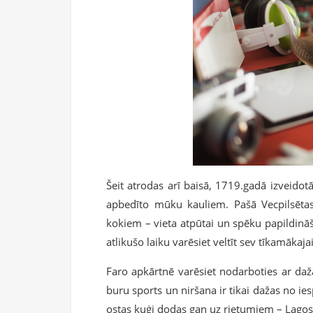
Šeit atrodas arī baisā, 1719.gadā izveidot
apbedīto mūku kauliem. Pašā Vecpilsētas
kokiem – vieta atpūtai un spēku papildināšan
atlikušo laiku varēsiet veltīt sev tīkamākaja
Faro apkārtnē varēsiet nodarboties ar daž
buru sports un niršana ir tikai dažas no ie
ostas kuģi dodas gan uz rietumiem – Lagos