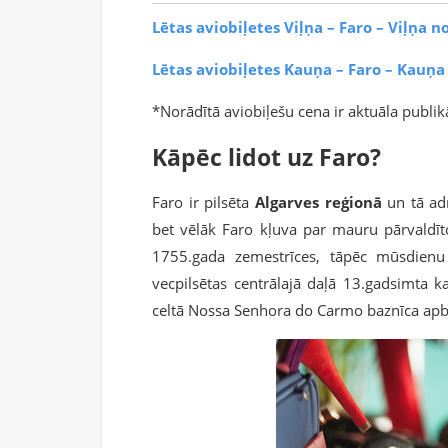
Lētas aviobiļetes Viļņa – Faro – Viļņa n
Lētas aviobiļetes Kauņa – Faro – Kauņa
*Norādītā aviobiļešu cena ir aktuāla publikā
Kāpēc lidot uz Faro?
Faro ir pilsēta
Algarves reģionā
un tā ad
bet vēlāk Faro kļuva par mauru pārvaldīto
1755.gada zemestrīces, tāpēc mūsdienu 
vecpilsētas centrālajā daļā 13.gadsimta ka
celtā Nossa Senhora do Carmo baznīca apbur