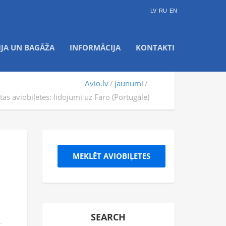
LV
RU
EN
IJA UN BAGĀŽA
INFORMĀCIJA
KONTAKTI
Avio.lv
jaunumi
tas aviobiļetes: lidojumi uz Faro (Portugāle)
MEKLĒT AVIOBIĻETES
SEARCH