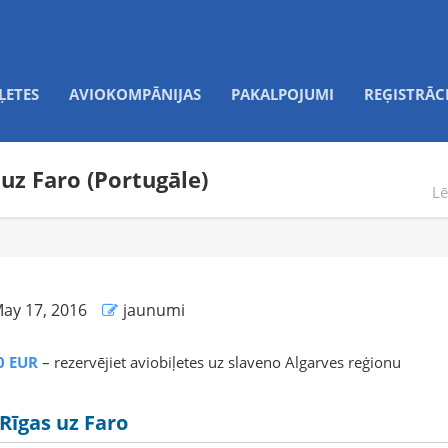
ĻETES
AVIOKOMPĀNIJAS
PAKALPOJUMI
REĢISTRĀC
 uz Faro (Portugāle)
Lē
ay 17, 2016
jaunumi
40 EUR
– rezervējiet aviobiļetes uz slaveno Algarves reģionu
Rīgas uz Faro