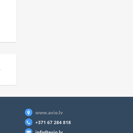
www.avio.lv
+371 67 284 818
info@avio.lv