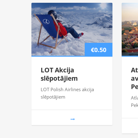
€0.50
LOT Akcija
At
slēpotājiem
av
P
LOT Polish Airlines akcija
slēpotājiem
Atl
Pek