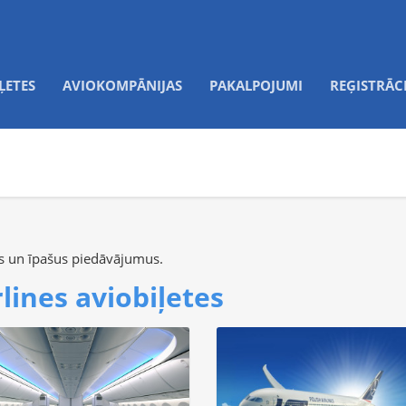
ĻETES
AVIOKOMPĀNIJAS
PAKALPOJUMI
REĢISTRĀC
jas un īpašus piedāvājumus.
lines aviobiļetes