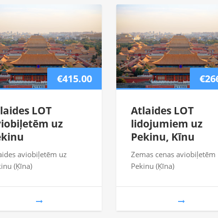
€415.00
€26
laides LOT
Atlaides LOT
iobiļetēm uz
lidojumiem uz
ekinu
Pekinu, Kīnu
aides aviobiļetēm uz
Zemas cenas aviobiļetēm
inu (Ķīna)
Pekinu (Ķīna)