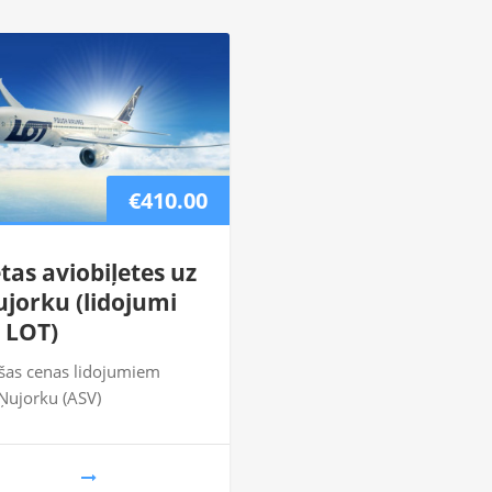
€410.00
tas aviobiļetes uz
jorku (lidojumi
 LOT)
šas cenas lidojumiem
Ņujorku (ASV)