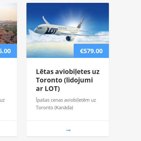
6.00
€579.00
Lētas aviobiļetes uz
Toronto (lidojumi
ar LOT)
 uz
Īpašas cenas aviobiļetēm uz
Toronto (Kanāda)