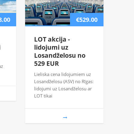
8.00
€529.00
LOT akcija -
i
lidojumi uz
Losandželosu no
529 EUR
uz
Lieliska cena lidojumiem uz
Losandželosu (ASV) no Rīgas:
lidojumi uz Losandželosu ar
LOT tikai