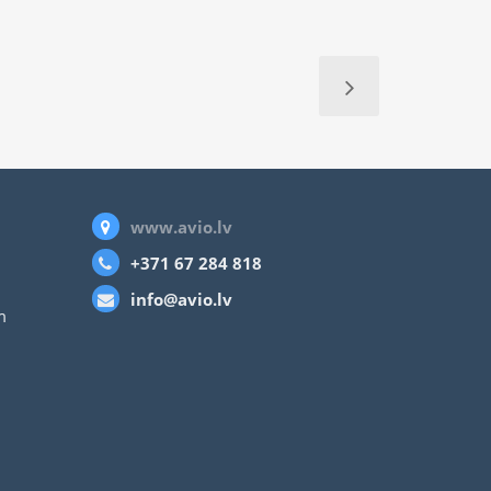
www.avio.lv
+371 67 284 818
info@avio.lv
m