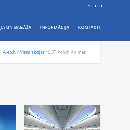
LV
RU
EN
IJA UN BAGĀŽA
INFORMĀCIJA
KONTAKTI
Avio.lv
Visas akcijas
LOT Polish Airlines