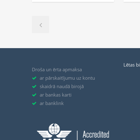
Lētas b
Droša un ērta apmaksa
ar pārskaitījumu uz kontu
skaidrā naudā birojā
ar bankas karti
ar banklink