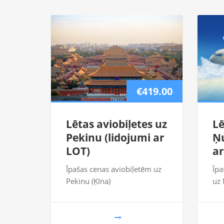
€419.00
Lētas aviobiļetes uz
Lē
Pekinu (lidojumi ar
Ņu
LOT)
ar
Īpašas cenas aviobiļetēm uz
Īpa
Pekinu (Ķīna)
uz 