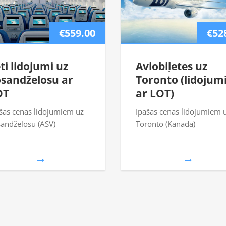
€559.00
€52
ti lidojumi uz
Aviobiļetes uz
sandželosu ar
Toronto (lidojum
OT
ar LOT)
šas cenas lidojumiem uz
Īpašas cenas lidojumiem 
andželosu (ASV)
Toronto (Kanāda)