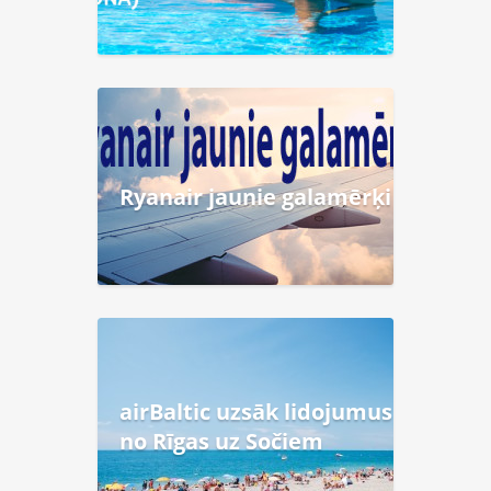
Ryanair jaunie galamērķi
airBaltic uzsāk lidojumus
no Rīgas uz Sočiem