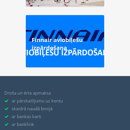
Finnair aviobiļešu
izpārdošana
Droša un ērta apmaksa
ar pārskaitījumu uz kontu
skaidrā naudā birojā
ar bankas karti
ar banklink