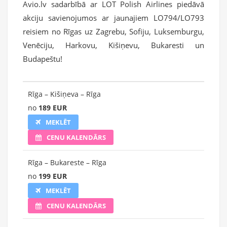
Avio.lv sadarbībā ar LOT Polish Airlines piedāvā
akciju savienojumos ar jaunajiem LO794/LO793
reisiem no Rīgas uz Zagrebu, Sofiju, Luksemburgu,
Venēciju, Harkovu, Kišiņevu, Bukaresti un
Budapeštu!
Rīga – Kišiņeva – Rīga
no
189 EUR
MEKLĒT
CENU KALENDĀRS
Rīga – Bukareste – Rīga
no
199 EUR
MEKLĒT
CENU KALENDĀRS