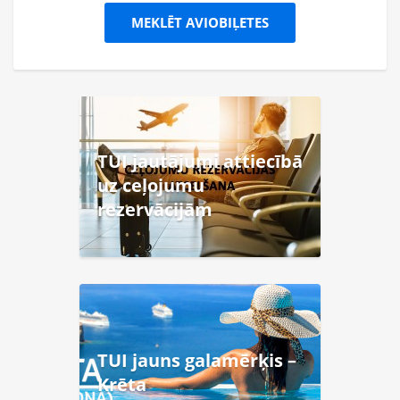
MEKLĒT AVIOBIĻETES
TUI jautājumi attiecībā
uz ceļojumu
rezervācijām
TUI jauns galamērķis –
Krēta