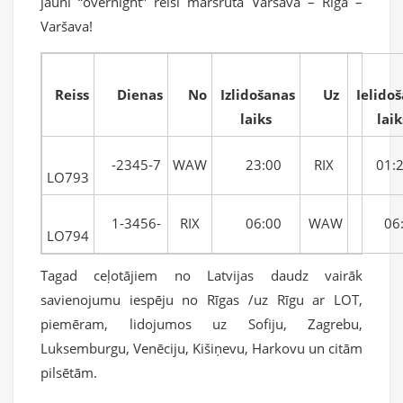
jauni “overnight” reisi maršrutā Varšava – Rīga –
Varšava!
Reiss
Dienas
No
Izlidošanas
Uz
Ielido
laiks
laik
-2345-7
WAW
23:00
RIX
01:2
LO793
1-3456-
RIX
06:00
WAW
06:
LO794
Tagad ceļotājiem no Latvijas daudz vairāk
savienojumu iespēju no Rīgas /uz Rīgu ar LOT,
piemēram, lidojumos uz Sofiju, Zagrebu,
Luksemburgu, Venēciju, Kišiņevu, Harkovu un citām
pilsētām.