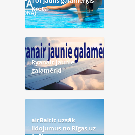
TUI jauns galamērķis –
Krēta
Ryanair jaunie
galamērķi
airBaltic uzsāk
lidojumus no Rīgas uz