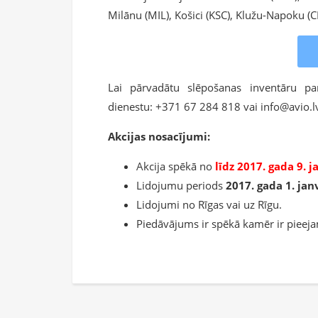
Milānu (MIL), Košici (KSC), Klužu-Napoku (CL
Lai pārvadātu slēpošanas inventāru par 
dienestu: +371 67 284 818 vai info@avio.l
Akcijas nosacījumi:
Akcija spēkā no
līdz 2017. gada 9. 
Lidojumu periods
2017. gada 1. jan
Lidojumi no Rīgas vai uz Rīgu.
Piedāvājums ir spēkā kamēr ir pieejama