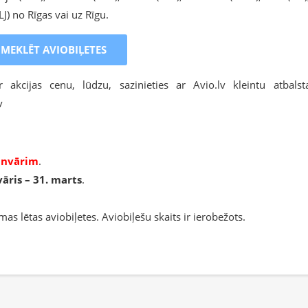
J) no Rīgas vai uz Rīgu.
MEKLĒT AVIOBIĻETES
akcijas cenu, lūdzu, sazinieties ar Avio.lv kleintu atbalst
v
janvārim
.
vāris – 31. marts
.
s lētas aviobiļetes. Aviobiļešu skaits ir ierobežots.