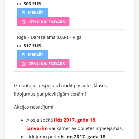
no
506 EUR
MEKLĒT
CENU KALENDĀRS
Rīga – Dāresalāma (DAR) – Rīga
no
517 EUR
MEKLĒT
CENU KALENDĀRS
Izmantojiet iespēju izbaudīt pasaules klases
lidojumus par pievilcīgām cenām!
Akcijas nosacījumi:
Akcija spēkā
līdz 2017. gada 18.
janvārim
vai kamēr aviobiļetes ir pieejamas.
Lidojumu periods:
no 2017. gada 18.