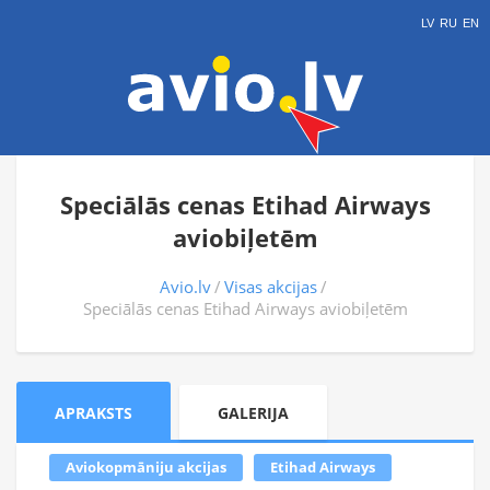
LV
RU
EN
Speciālās cenas Etihad Airways
aviobiļetēm
Avio.lv
Visas akcijas
Speciālās cenas Etihad Airways aviobiļetēm
APRAKSTS
GALERIJA
Aviokopmāniju akcijas
Etihad Airways