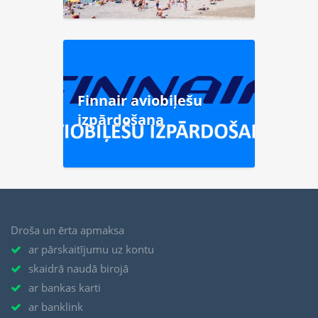
Finnair aviobiļešu
izpārdošana
Droša un ērta apmaksa
ar pārskaitījumu uz kontu
skaidrā naudā birojā
ar bankas karti
ar banklink