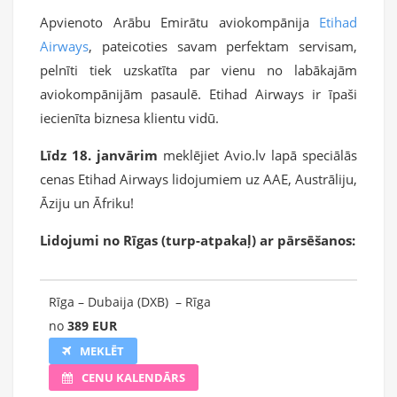
Apvienoto Arābu Emirātu aviokompānija
Etihad
Airways
, pateicoties savam perfektam servisam,
pelnīti tiek uzskatīta par vienu no labākajām
aviokompānijām pasaulē. Etihad Airways ir īpaši
iecienīta biznesa klientu vidū.
Līdz 18. janvārim
meklējiet Avio.lv lapā speciālās
cenas Etihad Airways lidojumiem uz AAE, Austrāliju,
Āziju un Āfriku!
Lidojumi no Rīgas (turp-atpakaļ) ar pārsēšanos:
Rīga – Dubaija (DXB) – Rīga
no
389 EUR
MEKLĒT
CENU KALENDĀRS