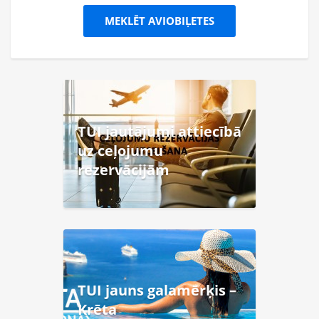
MEKLĒT AVIOBIĻETES
TUI jautājumi attiecībā
uz ceļojumu
rezervācijām
TUI jauns galamērķis –
Krēta