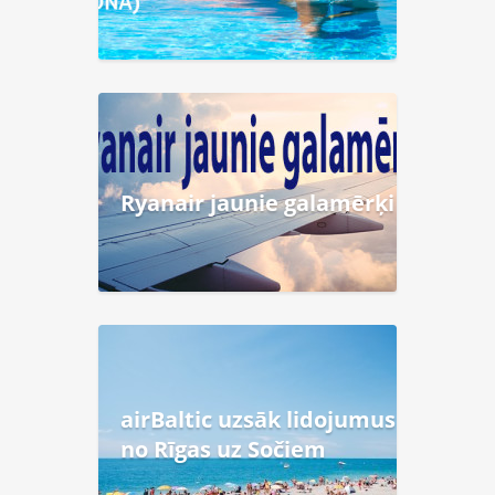
Ryanair jaunie galamērķi
airBaltic uzsāk lidojumus
no Rīgas uz Sočiem