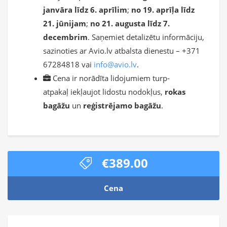
janvāra līdz 6. aprīlim
;
no 19. aprīļa līdz
21. jūnijam
;
no 21. augusta līdz 7.
decembrim
. Saņemiet detalizētu informāciju,
sazinoties ar Avio.lv atbalsta dienestu – +371
67284818 vai
info@avio.lv
.
Cena ir norādīta lidojumiem turp-
atpakaļ iekļaujot lidostu nodokļus,
rokas
bagāžu
un
reģistrējamo bagāžu
.
€389.00
Cena